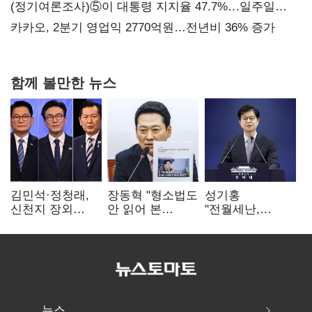
지지도 '50% 아래로'(종합)
(정기여론조사)⑤이 대통령 지지율 47.7%…일주일
만에 다시 40%대
카카오, 2분기 영업익 2770억원…전년비 36% 증가
함께 볼만한 뉴스
김민석·정청래,
장동혁 "형소법도
성기홍
신천지 장외
안 읽어 본
"전월세난,
설전…송영길
대통령…빛의
세금보단 수요·
"호남 계몽 규탄"
속도로 무너질
공급 문제"…닥공
것"
시사
뉴스