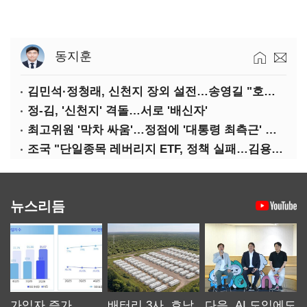
동지훈
김민석·정청래, 신천지 장외 설전…송영길 "호남 계몽 규탄"
정-김, '신천지' 격돌…서로 '배신자'
최고위원 '막차 싸움'…정점에 '대통령 최측근' 김용
조국 "단일종목 레버리지 ETF, 정책 실패…김용범 책임 물어야"
뉴스리듬
가입자 증가
배터리 3사, 호남
다음, AI 도입에도