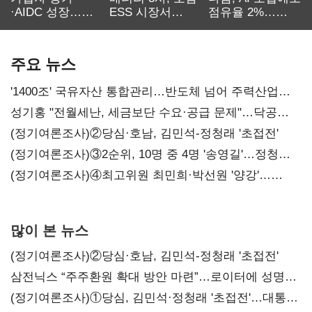
·AIDC 성장…
ESS 시장서
점유율 2%…
SKT 2분기 성장
‘격돌’
에이전트
본궤도
차별화가 관건
주요 뉴스
'1400조' 국유자산 통합관리…반도체 넘어 주력산업
구조혁신
성기홍 "전월세난, 세금보단 수요·공급 문제"…닥공
시사
(정기여론조사)②당심·호남, 김민석-정청래 '초접전'
(정기여론조사)③2순위, 10명 중 4명 '송영길'…정청래
'한 자릿수'
(정기여론조사)④최고위원 최민희·박선원 '양강'…
서미화·이성윤·임미애 뒤이어
많이 본 뉴스
(정기여론조사)②당심·호남, 김민석-정청래 '초접전'
삼전닉스 “주주환원 확대 방안 마련”…로이터에 성명
보내
(정기여론조사)①당심, 김민석·정청래 '초접전'…대통령