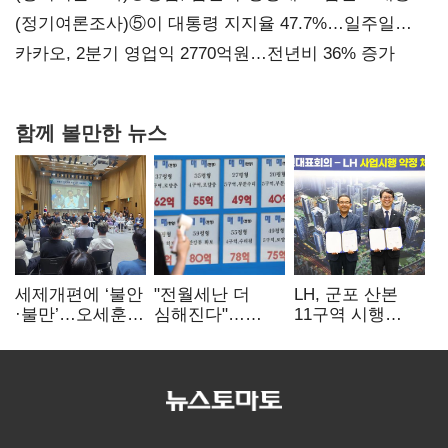
지지도 '50% 아래로'(종합)
(정기여론조사)⑤이 대통령 지지율 47.7%…일주일
만에 다시 40%대
카카오, 2분기 영업익 2770억원…전년비 36% 증가
함께 볼만한 뉴스
세제개편에 ‘불안
"전월세난 더
LH, 군포 산본
·불만’…오세훈
심해진다"…
11구역 시행
"전월세 구하기
불안한 세입자들
계약…3892가구
더 힘들어질 것"
공급