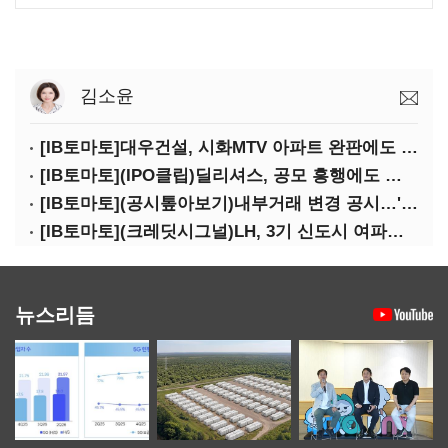
김소윤
[IB토마토]대우건설, 시화MTV 아파트 완판에도 손실…공사비 회수 난항
[IB토마토](IPO클립)딜리셔스, 공모 흥행에도 락업은 미미…441곳 중 확약 5곳
[IB토마토](공시톺아보기)내부거래 변경 공시…'20% 룰' 뭐길래
[IB토마토](크레딧시그널)LH, 3기 신도시 여파로…차입금 109조까지 확대
뉴스리듬