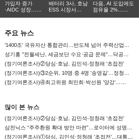
가입자 증가
배터리 3사, 호남
다음, AI 도입에도
·AIDC 성장…
ESS 시장서
점유율 2%…
SKT 2분기 성장
‘격돌’
에이전트
본궤도
차별화가 관건
주요 뉴스
'1400조' 국유자산 통합관리…반도체 넘어 주력산업
구조혁신
성기홍 "전월세난, 세금보단 수요·공급 문제"…닥공
시사
(정기여론조사)②당심·호남, 김민석-정청래 '초접전'
(정기여론조사)③2순위, 10명 중 4명 '송영길'…정청래
'한 자릿수'
(정기여론조사)④최고위원 최민희·박선원 '양강'…
서미화·이성윤·임미애 뒤이어
많이 본 뉴스
(정기여론조사)②당심·호남, 김민석-정청래 '초접전'
삼전닉스 “주주환원 확대 방안 마련”…로이터에 성명
보내
(정기여론조사)①당심, 김민석·정청래 '초접전'…대통령