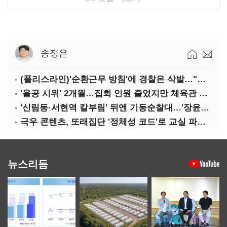
송정은
(폴리스라인)'순환근무 방침'에 경찰은 삭발…"베테랑·수사력 보강 먼저"
'올공 시위' 2개월…집회 인원 줄었지만 체육관 봉쇄 계속
'신림동·서현역 칼부림' 뒤엔 기동순찰대…'장윤기 은폐·조작' 후엔 내부비리수사대
극우 콘텐츠, 또래집단 '정체성 코드'로 교실 파고들었다
뉴스리듬