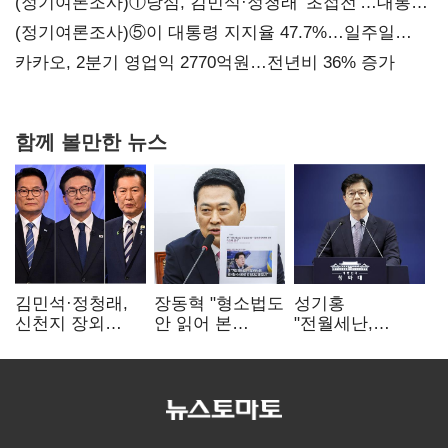
보내
(정기여론조사)①당심, 김민석·정청래 '초접전'…대통령
지지도 '50% 아래로'(종합)
(정기여론조사)⑤이 대통령 지지율 47.7%…일주일
만에 다시 40%대
카카오, 2분기 영업익 2770억원…전년비 36% 증가
함께 볼만한 뉴스
김민석·정청래,
장동혁 "형소법도
성기홍
신천지 장외
안 읽어 본
"전월세난,
설전…송영길
대통령…빛의
세금보단 수요·
"호남 계몽 규탄"
속도로 무너질
공급 문제"…닥공
것"
시사