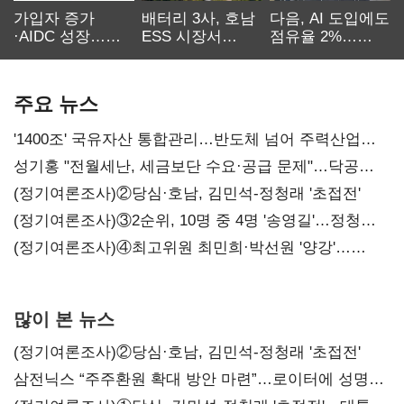
가입자 증가
배터리 3사, 호남
다음, AI 도입에도
·AIDC 성장…
ESS 시장서
점유율 2%…
SKT 2분기 성장
‘격돌’
에이전트
본궤도
차별화가 관건
주요 뉴스
'1400조' 국유자산 통합관리…반도체 넘어 주력산업
구조혁신
성기홍 "전월세난, 세금보단 수요·공급 문제"…닥공
시사
(정기여론조사)②당심·호남, 김민석-정청래 '초접전'
(정기여론조사)③2순위, 10명 중 4명 '송영길'…정청래
'한 자릿수'
(정기여론조사)④최고위원 최민희·박선원 '양강'…
서미화·이성윤·임미애 뒤이어
많이 본 뉴스
(정기여론조사)②당심·호남, 김민석-정청래 '초접전'
삼전닉스 “주주환원 확대 방안 마련”…로이터에 성명