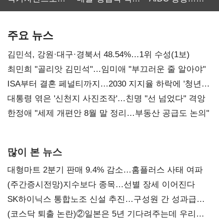
보관·평가·처분'
최대…에이전트
SKT 2분기 성장
기준은 숙제
AI 수익화 관건
본궤도
주요 뉴스
김민석, 강원·대구·경북서 48.54%…1위 수성(1보)
최민희 "골리앗 김민석"…임미애 "부끄러운 줄 알아야"
ISA부터 결혼 페널티까지…2030 지지율 하락에 '청년
챙기기'
대통령 엮은 '신천지 사진조작'…친명 "선 넘었다" 격앙
한정애 "세제 개편안 8월 말 정리…부동산 공급도 논의"
많이 본 뉴스
대형마트 2분기 판매 9.4% 감소…홈플러스 사태 여파
(주간증시전망)지수보다 종목…선별 장세 이어진다
SK하이닉스 통합노조 신설 추진…구성원 간 성과급
불만 확산
(코스닥 퇴출 논란)②일본은 5년 기다려주는데 우리는