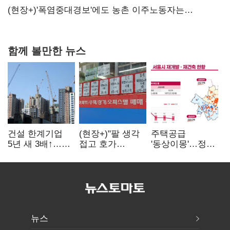
당장 퇴출?…시간만으론 부족한 코스닥 구하기
(현장+)'폭염중대경보'에도 농촌 이주노동자는
강행군…'야외작업 중지' 권고도 무시
함께 볼만한 뉴스
건설 한계기업
(현장+)"팔 생각
주택공급
5년 새 3배↑…
접고 호가
'동상이몽'…정부
PF·주택 침체에
높여요"…'덜
·서울시 협력
재무 부담 확대
똘똘한 한 채'
없으면 '공수표'
20억 키맞추기
뉴스