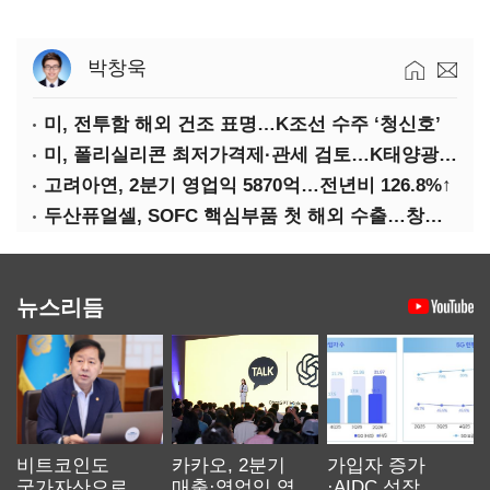
박창욱
미, 전투함 해외 건조 표명…K조선 수주 ‘청신호’
미, 폴리실리콘 최저가격제·관세 검토…K태양광 입지 확대 기대
고려아연, 2분기 영업익 5870억…전년비 126.8%↑
두산퓨얼셀, SOFC 핵심부품 첫 해외 수출…창사 이래 최대 규모
뉴스리듬
비트코인도
카카오, 2분기
가입자 증가
국가자산으로…'
매출·영업익 역대
·AIDC 성장…