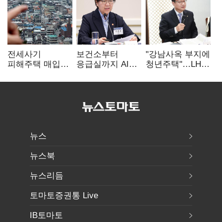
전세사기
보건소부터
"강남사옥 부지에
피해주택 매입
응급실까지 AI
청년주택"…LH도
1만호 돌파…
확산…지역의료
'공급 속도전'
누적 피해자
혁신 본격화
4만278명
뉴스
뉴스북
뉴스리듬
토마토증권통 Live
IB토마토