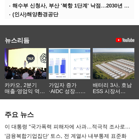
해수부 신청사, 부산 '북항 1단계' 낙점…2030년 완공 목표
(인사)해양환경공단
뉴스리듬
카카오, 2분기
가입자 증가
배터리 3사, 호남
매출·영업익 역대
·AIDC 성장…
ESS 시장서
최대…에이전트
SKT 2분기 성장
‘격돌’
AI 수익화 관건
본궤도
주요 뉴스
이 대통령 "국가폭력 피해자에 사과…적극적 조사로
진실 밝혀야"
'금융복합기업집단' 토스, 전 계열사 내부통제 표준화