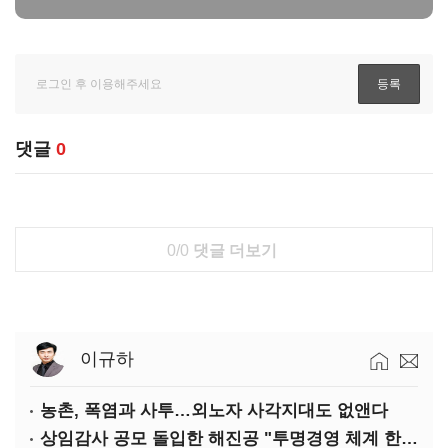
댓글
0
0/0
댓글 더보기
이규하
농촌, 폭염과 사투…외노자 사각지대도 없앤다
상임감사 공모 돌입한 해진공 "투명경영 체계 한층 강화"