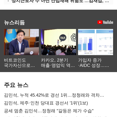
'상시근로자 수 아닌 산업재해 위험도'…김재섭, 산재예방 지원기준 손질
뉴스리듬
비트코인도
카카오, 2분기
가입자 증가
국가자산으로…'
매출·영업익 역대
·AIDC 성장…
보관·평가·처분'
최대…에이전트
SKT 2분기 성장
기준은 숙제
AI 수익화 관건
본궤도
주요 뉴스
김민석, 누적 45.42%로 경선 1위…정청래와 격차
0.86%p(2보)
김민석, 제주·인천 당대표 경선서 '1위'(1보)
공세 멈춘 김민석…정청래 "갈등은 제가 수습"