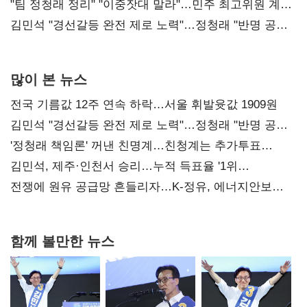
"팀 정청래 정리" "이중잣대 말라"…민주 최고위원 계파
다툼 격화
김민석 "경선갈등 완전 제로 노력"…정청래 "반명 공세
사과부터"
많이 본 뉴스
전국 기름값 12주 연속 하락…서울 휘발윳값 1909원
김민석 "경선갈등 완전 제로 노력"…정청래 "반명 공세
사과부터"
'정청래 책임론' 꺼낸 친명계…친청계는 추가투표
때리기
김민석, 제주·인천서 승리…누적 득표율 '1위
탈환'(종합)
전쟁에 원유 공급망 흔들리자…K-정유, 에너지안보
핵심으로 재부상
함께 볼만한 뉴스