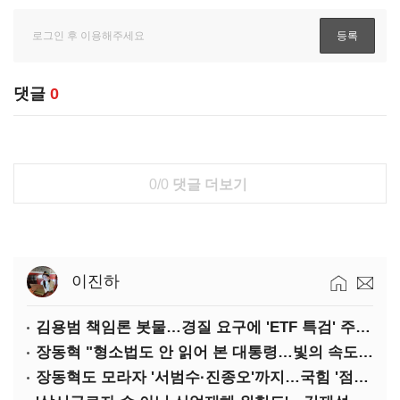
댓글
0
0/0
댓글 더보기
이진하
김용범 책임론 봇물…경질 요구에 'ETF 특검' 주장까지
장동혁 "형소법도 안 읽어 본 대통령…빛의 속도로 무너질 것"
장동혁도 모라자 '서범수·진종오'까지…국힘 '점입가경'