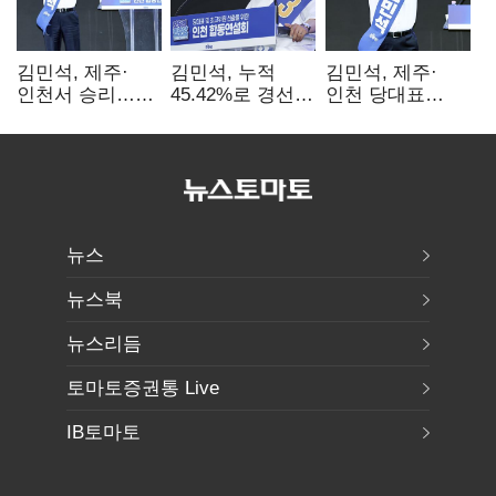
김민석, 제주·
김민석, 누적
김민석, 제주·
인천서 승리…
45.42%로 경선
인천 당대표
누적 득표율 '1위
1위…정청래와
경선서 '1위'(1보)
탈환'(종합)
격차
0.86%p(2보)
뉴스
뉴스북
뉴스리듬
토마토증권통 Live
IB토마토