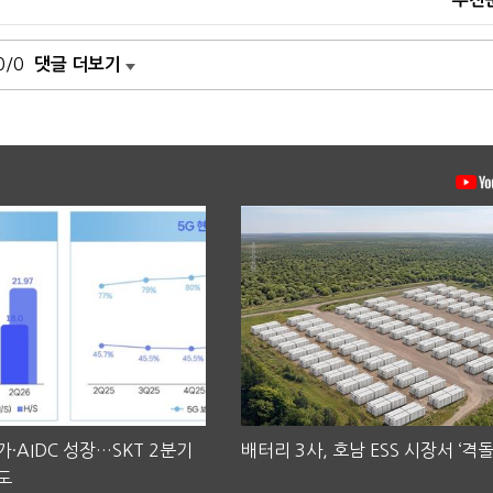
0/0
댓글 더보기
·AIDC 성장…SKT 2분기
배터리 3사, 호남 ESS 시장서 ‘격돌
도