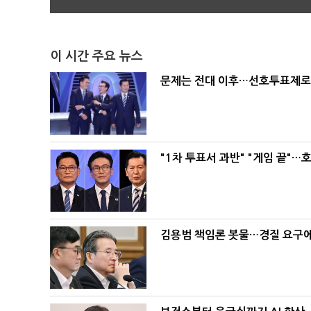
이 시간 주요 뉴스
문제는 전대 이후…선호투표제로 
"1차 투표서 과반" "게임 끝"…
김용범 책임론 봇물…경질 요구에 