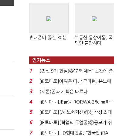
휴대폰이 끊긴 30분
부동산 동상이몽, 국
민만 불안하다
인기뉴스
1
(민선 9기 한달)③'7조 채무' 곳간에 충
격…추미애, 20년...
2
[IB토마토]아워홈 떠난 구미현, 본느에
340억 베팅…가...
3
(시론)꿈과 계획은 다르다
4
[IB토마토]JB금융 RORWA 2% 돌파…
실적 견인은 은행 ...
5
[IB토마토](AI 보험혁신)①생산성 최대
80% 개선…현실...
6
[IB토마토](락업의 두얼굴)②공모가 뛰
자 첫날 매도…FI ...
7
[IB토마토]HD현대엔솔, '한국판 IRA'