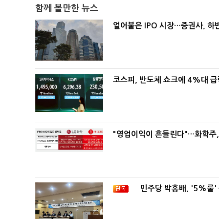
함께 볼만한 뉴스
얼어붙은 IPO 시장…증권사, 하반
코스피, 반도체 쇼크에 4%대 
"영업이익이 흔들린다"…화학주, I
민주당 박홍배, '5%룰'