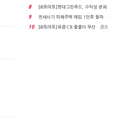
수혜 부상…세액공...
8
[IB토마토]현대그린푸드, 수익성 본궤
도…실적 개선에 ...
9
전세사기 피해주택 매입 1만호 돌파…
누적 피해자 4만2...
10
[IB토마토]유증·CB 줄줄이 무산…코스
닥 벌점 급증에 ...