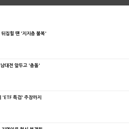
뒤집힐 땐 '지지층 불복'
호남대전 앞두고 '충돌'
'ETF 특검' 주장까지