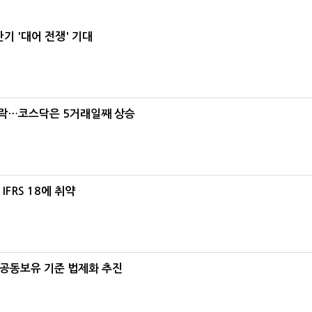
기 '대어 전쟁' 기대
급락…코스닥은 5거래일째 상승
FRS 18에 취약
 공동보유 기준 법제화 추진