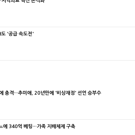
…지역의료 혁신 본격화
도 '공급 속도전'
간에 충격…추미애, 20년만에 '비상재정' 선언 승부수
본느에 340억 베팅…가족 지배체제 구축