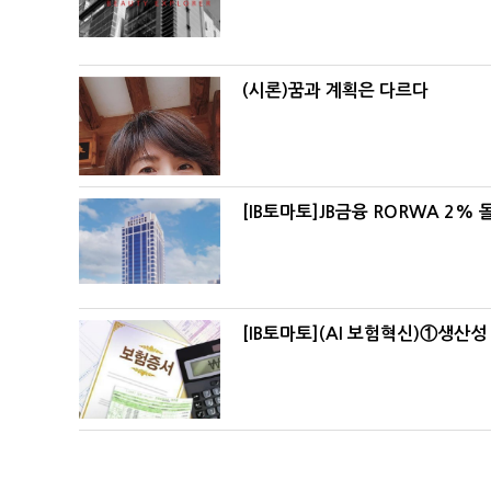
(시론)꿈과 계획은 다르다
[IB토마토]JB금융 RORWA 2
[IB토마토](AI 보험혁신)①생산성