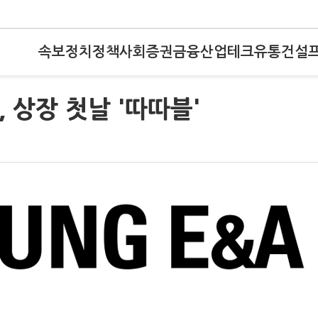
속보
정치
정책
사회
증권
금융
산업
테크
유통
건설
 상장 첫날 '따따블'