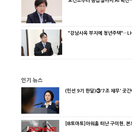
보건소부터 응급실까지 AI 확산
"강남사옥 부지에 청년주택"…LH
인기 뉴스
(민선 9기 한달)③'7조 채무' 곳
[IB토마토]아워홈 떠난 구미현, 