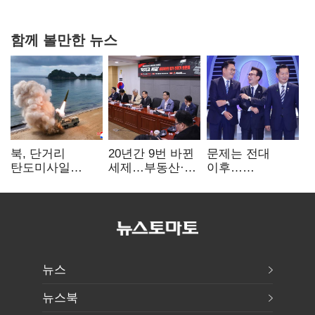
함께 볼만한 뉴스
북, 단거리
20년간 9번 바뀐
문제는 전대
탄도미사일
세제…부동산·
이후…
발사…안보실
상속세만
선호투표제로
"즉각 중단 촉구"
건드렸다
뒤집힐 땐
'지지층 불복'
뉴스
뉴스북