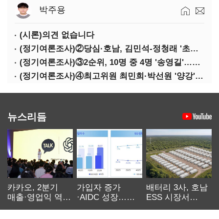
박주용
(시론)의견 없습니다
(정기여론조사)②당심·호남, 김민석-정청래 '초접전'
(정기여론조사)③2순위, 10명 중 4명 '송영길'…정청래 '한 자릿수'
(정기여론조사)④최고위원 최민희·박선원 '양강'…서미화·이성윤·임미애 뒤이어
뉴스리듬
카카오, 2분기
가입자 증가
배터리 3사, 호남
매출·영업익 역대
·AIDC 성장…
ESS 시장서
최대…에이전트
SKT 2분기 성장
‘격돌’
AI 수익화 관건
본궤도