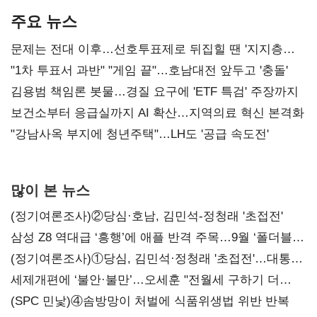
주요 뉴스
문제는 전대 이후…선호투표제로 뒤집힐 땐 '지지층
불복'
"1차 투표서 과반" "게임 끝"…호남대전 앞두고 '충돌'
김용범 책임론 봇물…경질 요구에 'ETF 특검' 주장까지
보건소부터 응급실까지 AI 확산…지역의료 혁신 본격화
"강남사옥 부지에 청년주택"…LH도 '공급 속도전'
많이 본 뉴스
(정기여론조사)②당심·호남, 김민석-정청래 '초접전'
삼성 Z8 역대급 ‘흥행’에 애플 반격 주목…9월 ‘폴더블
대전’
(정기여론조사)①당심, 김민석·정청래 '초접전'…대통령
지지도 '50% 아래로'(종합)
세제개편에 ‘불안·불만’…오세훈 "전월세 구하기 더
힘들어질 것"
(SPC 민낯)④솜방망이 처벌에 식품위생법 위반 반복