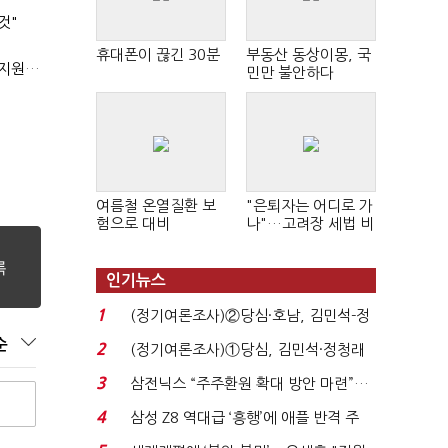
것"
휴대폰이 끊긴 30분
부동산 동상이몽, 국
'상시근로자 수 아닌 산업재해 위험도'…김재섭, 산재예방 지원기준 손질
민만 불안하다
여름철 온열질환 보
"은퇴자는 어디로 가
험으로 대비
나"…고려장 세법 비
판 확산
인기뉴스
1
(정기여론조사)②당심·호남, 김민석-정
청래 '초접전'...
순
2
(정기여론조사)①당심, 김민석·정청래
'초접전'…대통령 ...
3
삼전닉스 “주주환원 확대 방안 마련”…
로이터에 성명...
4
삼성 Z8 역대급 ‘흥행’에 애플 반격 주
목…9월 ‘폴...