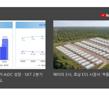
·AIDC 성장…SKT 2분기
배터리 3사, 호남 ESS 시장서 ‘격돌
도