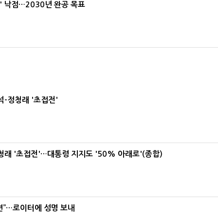
' 낙점…2030년 완공 목표
-정청래 '초접전'
래 '초접전'…대통령 지지도 '50% 아래로'(종합)
련”…로이터에 성명 보내