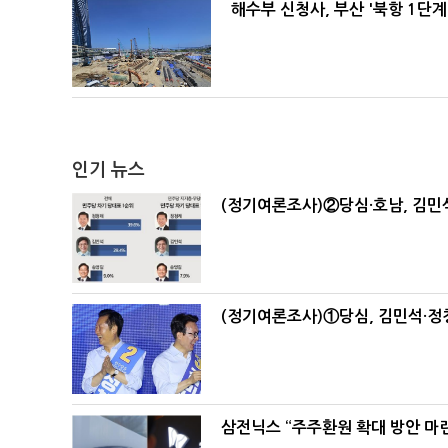
해수부 신청사, 부산 '북항 1단계
인기 뉴스
(정기여론조사)②당심·호남, 김민석
(정기여론조사)①당심, 김민석·정청
삼전닉스 “주주환원 확대 방안 마