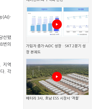
AI)·
 당선됐
 8번의
가입자 증가·AIDC 성장…SKT 2분기 성
장 본궤도
. 지역
다. 각
배터리 3사, 호남 ESS 시장서 ‘격돌’