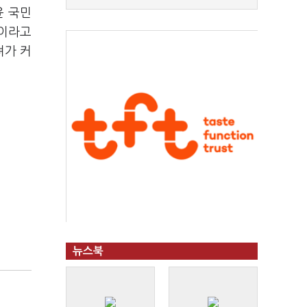
윤 국민
"이라고
려가 커
뉴스북