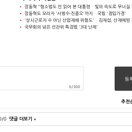
장동혁 "형소법도 안 읽어 본 대통령…빛의 속도로 무너질 
장동혁도 모라자 '서범수·진종오'까지…국힘 '점입가경'
국무회의 넘은 선관위 특검법 '3대 난제'
0
/
300
추천
0/0
댓글 더보기