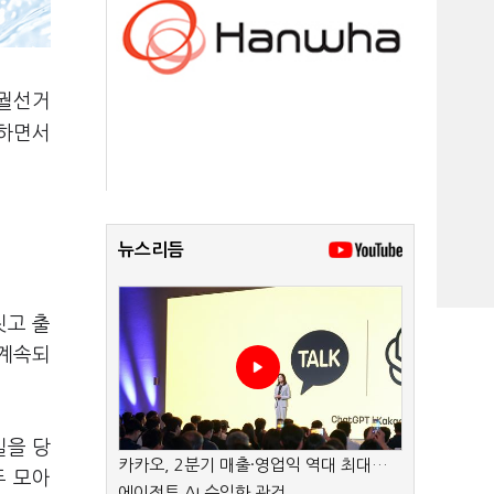
궐선거
못하면서
뉴스리듬
짓고 출
 계속되
길을 당
카카오, 2분기 매출·영업익 역대 최대…
두 모아
에이전트 AI 수익화 관건