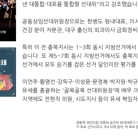
낸 대통합·대포용 통합형 선대위"라고 강조했습니
공동상임선대위원장으로는 한병도 원내대표, 이시종
건강 분야 자문관, 대구 출신의 외과의사 금희정씨
특히 이 전 충북지사는 1~3회 동시 지방선거에서
습니다. 또 제5~7회 동시 지방선거에서도 충북지
선거에서 모두 승기를 잡은 선거 달인이란 평가를
이언주·황명선·강득구·이성윤·문정복·박지원·박
유세를 총괄하는 '골목골목 선대위원장'에 배우 이
지역에도 전현직 의원, 시도지사 등이 유세 책임
장동혁 국민의힘 대표와 송언석 원내대표가 1
거 후보 선거사무소 개소식에 참석, 박 후보 