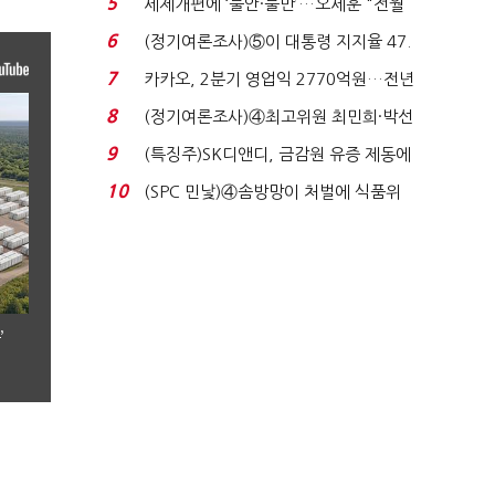
5
세제개편에 ‘불안·불만’…오세훈 "전월
세 구하기 더 ...
6
(정기여론조사)⑤이 대통령 지지율 47.
7%…일주일 만에 ...
7
카카오, 2분기 영업익 2770억원…전년
비 36% 증가...
8
(정기여론조사)④최고위원 최민희·박선
원 '양강'…서미...
9
(특징주)SK디앤디, 금감원 유증 제동에
장 초반 상한가...
10
(SPC 민낯)④솜방망이 처벌에 식품위
생법 위반 반복...
’