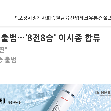
속보
정치
정책
사회
증권
금융
산업
테크
유통
건설
출범…'8전8승' 이시종 합류
판"
중 출범