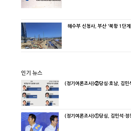
해수부 신청사, 부산 '북항 1단계
인기 뉴스
(정기여론조사)②당심·호남, 김민석
(정기여론조사)①당심, 김민석·정청