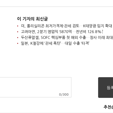
이 기자의 최신글
미, 폴리실리콘 최저가격제·관세 검토…K태양광 입지 확대
고려아연, 2분기 영업익 5870억…전년비 126.8%↑
두산퓨얼셀, SOFC 핵심부품 첫 해외 수출…창사 이래 최대
일본, K철강에 ‘관세 폭탄’…대일 수출 ‘타격’
0
/
300
추천