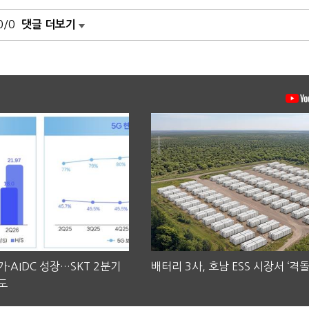
0/0
댓글 더보기
·AIDC 성장…SKT 2분기
배터리 3사, 호남 ESS 시장서 ‘격돌
도