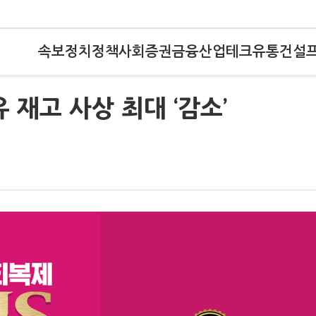
속보
정치
정책
사회
증권
금융
산업
테크
유통
건설
 재고 사상 최대 ‘감소’