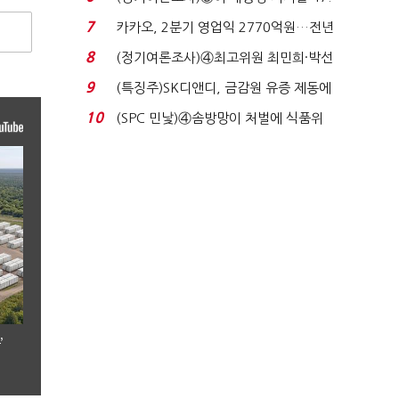
7%…일주일 만에 ...
7
카카오, 2분기 영업익 2770억원…전년
비 36% 증가...
8
(정기여론조사)④최고위원 최민희·박선
원 '양강'…서미...
9
(특징주)SK디앤디, 금감원 유증 제동에
장 초반 상한가...
10
(SPC 민낯)④솜방망이 처벌에 식품위
생법 위반 반복...
’