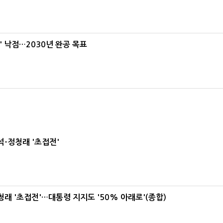
' 낙점…2030년 완공 목표
-정청래 '초접전'
래 '초접전'…대통령 지지도 '50% 아래로'(종합)