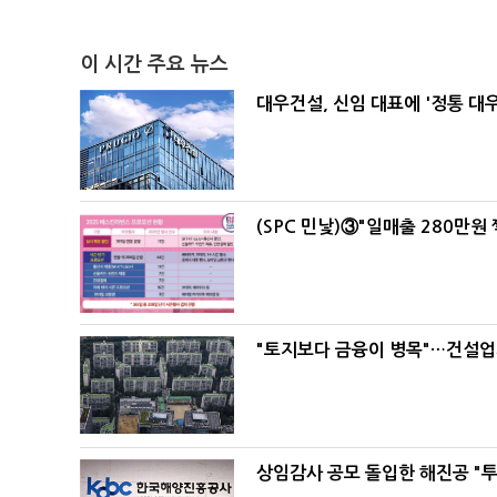
이 시간 주요 뉴스
대우건설, 신임 대표에 '정통 대
(SPC 민낯)③"일매출 280만원
"토지보다 금융이 병목"…건설업계
상임감사 공모 돌입한 해진공 "투