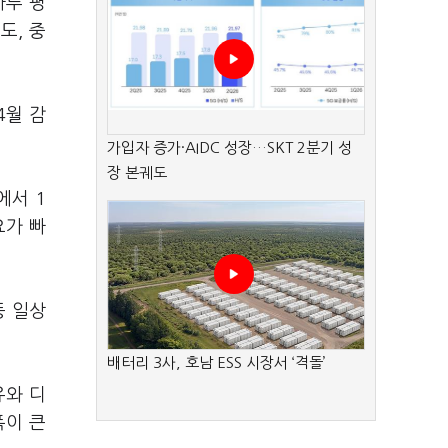
하루 평
도, 중
4월 감
가입자 증가·AIDC 성장…SKT 2분기 성
장 본궤도
에서 1
요가 빠
등 일상
배터리 3사, 호남 ESS 시장서 ‘격돌’
유와 디
폭이 큰