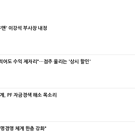
우맨' 이강석 부사장 내정
 찍어도 수익 제자리"…점주 울리는 '상시 할인'
, PF 자금경색 해소 목소리
명경영 체계 한층 강화"