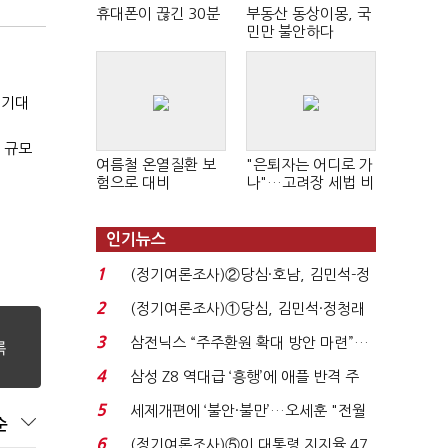
휴대폰이 끊긴 30분
부동산 동상이몽, 국
민만 불안하다
 기대
 규모
여름철 온열질환 보
"은퇴자는 어디로 가
험으로 대비
나"…고려장 세법 비
판 확산
인기뉴스
1
(정기여론조사)②당심·호남, 김민석-정
청래 '초접전'...
2
(정기여론조사)①당심, 김민석·정청래
'초접전'…대통령 ...
3
삼전닉스 “주주환원 확대 방안 마련”…
로이터에 성명...
4
삼성 Z8 역대급 ‘흥행’에 애플 반격 주
목…9월 ‘폴...
5
세제개편에 ‘불안·불만’…오세훈 "전월
순
세 구하기 더 ...
6
(정기여론조사)⑤이 대통령 지지율 47.