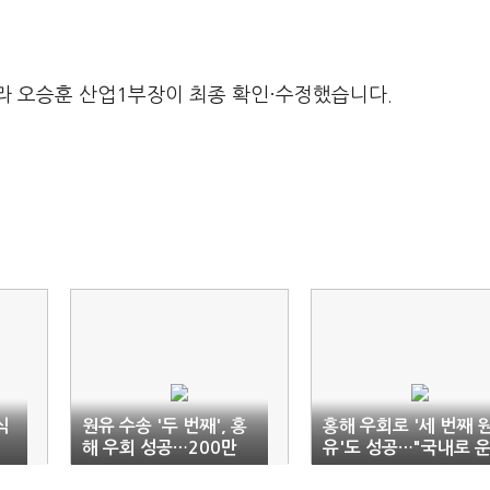
라 오승훈 산업1부장이 최종 확인·수정했습니다.
식
원유 수송 '두 번째', 홍
홍해 우회로 '세 번째 
계
해 우회 성공…200만
유'도 성공…"국내로 
배럴 또 온다
송 중"