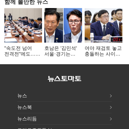
함께 볼만한 뉴스
"속도전 넘어
호남은 '김민석'
여야 재검토 놓고
전격전"에도…
서울·경기는
충돌하는 사이…
군공항 이전부터
'정청래'…최종
선관위 "투표자
주 52시간까지
승자는 '안갯속'
수 오차 당연"
'뇌관'
뉴스
뉴스북
뉴스리듬