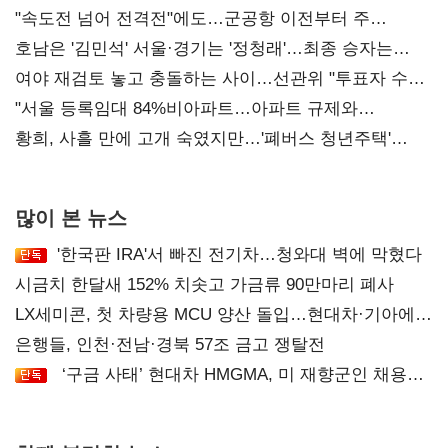
"속도전 넘어 전격전"에도…군공항 이전부터 주
52시간까지 '뇌관'
호남은 '김민석' 서울·경기는 '정청래'…최종 승자는
'안갯속'
여야 재검토 놓고 충돌하는 사이…선관위 "투표자 수
오차 당연"
"서울 등록임대 84%비아파트…아파트 규제와
달리해야"
황희, 사흘 만에 고개 숙였지만…'폐버스 청년주택'
후폭풍
많이 본 뉴스
'한국판 IRA'서 빠진 전기차…청와대 벽에 막혔다
시금치 한달새 152% 치솟고 가금류 90만마리 폐사
LX세미콘, 첫 차량용 MCU 양산 돌입…현대차·기아에
공급
은행들, 인천·전남·경북 57조 금고 쟁탈전
‘구금 사태’ 현대차 HMGMA, 미 재향군인 채용
확대로 분위기 반전