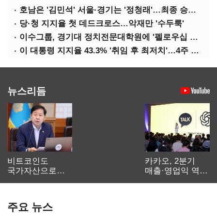
호남은 '김민석' 서울·경기는 '정청래'…최종 승자는 '안갯속'
당·청 지지율 첫 데드크로스…악재만 '수두룩'
이수그룹, 경기대 정치전문대학원에 '펠로우십 기금' 3900만원 출연
이 대통령 지지율 43.3% '취임 후 최저치'…4주 연속 '하락'
뉴스리듬
비트코인도
카카오, 2분기
국가자산으로…'
매출·영업익 역대
보관·평가·처분'
최대…에이전트
기준은 숙제
AI 수익화 관건
주요 뉴스