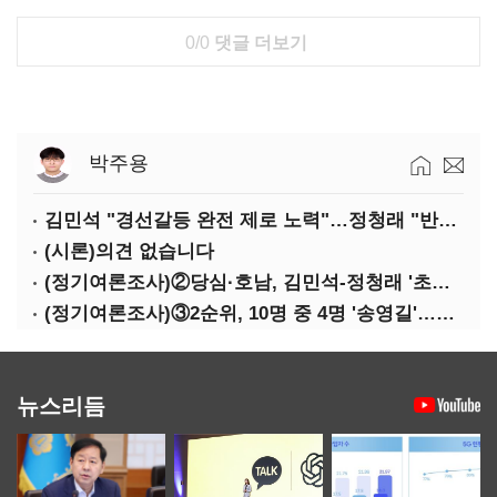
0/0
댓글 더보기
박주용
김민석 "경선갈등 완전 제로 노력"…정청래 "반명 공세 사과부터"
(시론)의견 없습니다
(정기여론조사)②당심·호남, 김민석-정청래 '초접전'
(정기여론조사)③2순위, 10명 중 4명 '송영길'…정청래 '한 자릿수'
뉴스리듬