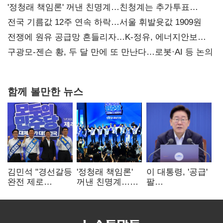
사과부터"
'정청래 책임론' 꺼낸 친명계…친청계는 추가투표
때리기
전국 기름값 12주 연속 하락…서울 휘발윳값 1909원
전쟁에 원유 공급망 흔들리자…K-정유, 에너지안보
핵심으로 재부상
구광모-젠슨 황, 두 달 만에 또 만난다…로봇·AI 등 논의
함께 볼만한 뉴스
김민석 "경선갈등
'정청래 책임론'
이 대통령, '공급'
완전 제로
꺼낸 친명계…
팔
노력"…정청래
친청계는
걷어붙였는데…
"반명 공세
추가투표 때리기
여 내부선
사과부터"
'부동산
망언'(종합)