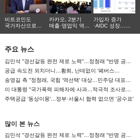
비트코인도
카카오, 2분기
가입자 증가
국가자산으로…'
매출·영업익 역대
·AIDC 성장…
보관·평가·처분'
최대…에이전트
SKT 2분기 성장
기준은 숙제
AI 수익화 관건
본궤도
주요 뉴스
김민석 "경선갈등 완전 제로 노력"…정청래 "반명 공세
사과부터"
공급 속도전 외치더니…황희, 난데없이 '폐버스
리모델링' 제안
송영길 측 "정청래, 국힘 '역선택' 대상…민주당 대표로
총선 지휘 못해"
이 대통령 "국가폭력 피해자에 사과…적극적 조사로
진실 밝혀야"
주택공급 '동상이몽'…정부·서울시 협력 없으면 '공수표'
많이 본 뉴스
김민석 "경선갈등 완전 제로 노력"…정청래 "반명 공세