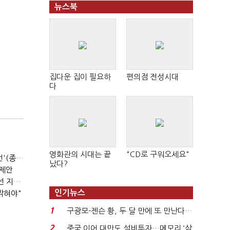
뉴스북
집다운 집이 필요하
편의점 전성시대
다
영화관의 시대는 끝
"CD로 구워오세요"
이 대통령, '공급' 팔 걷어붙였는데…여 내부선 '부동산 망언'(종합)
났다?
 제안
송영길 측 "정청래, 국힘 '역선택' 대상…민주당 대표로 총선 지휘 못해"
인기뉴스
밝혀야"
1
구광모-젠슨 황, 두 달 만에 또 만난다…
로봇·AI 등 논...
2
중국 이어 대만도 설비투자…메모리 ‘삼