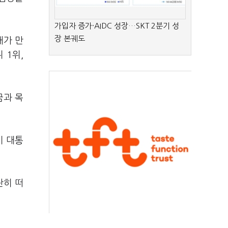
가입자 증가·AIDC 성장…SKT 2분기 성
장 본궤도
내가 만
 1위,
꿈과 목
이 대통
란히 떠