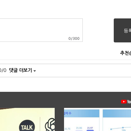
0
/
300
추천
0/0
댓글 더보기