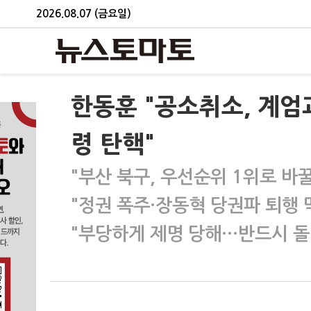
2026.08.07 (금요일)
한동훈 "공소취소, 계엄
령 탄핵"
"부산 북구, 우선순위 1위로 바꿀
"정권 폭주·장동혁 당권파 퇴행 
"부당하게 제명 당해…반드시 돌