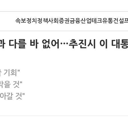
속보
정치
정책
사회
증권
금융
산업
테크
유통
건설
과 다를 바 없어…추진시 이 대
 기회"
막을 것"
아갈 것"