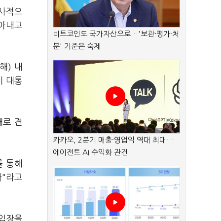
역사적으
막아내고
비트코인도 국가자산으로…'보관·평가·처
분' 기준은 숙제
해) 내
이 대통
대로 견
카카오, 2분기 매출·영업익 역대 최대…
에이전트 AI 수익화 관건
를 통해
다"라고
 입장을