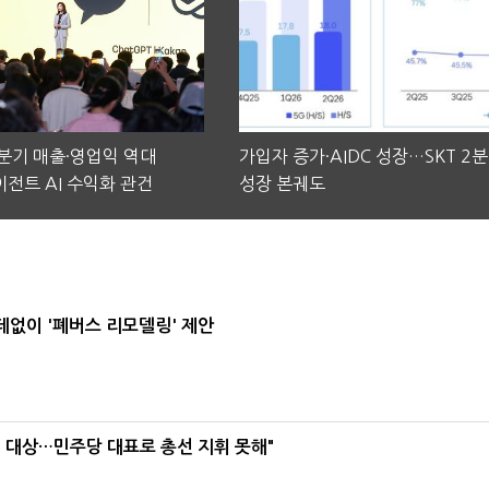
2분기 매출·영업익 역대
가입자 증가·AIDC 성장…SKT 2
전트 AI 수익화 관건
성장 본궤도
데없이 '폐버스 리모델링' 제안
택' 대상…민주당 대표로 총선 지휘 못해"