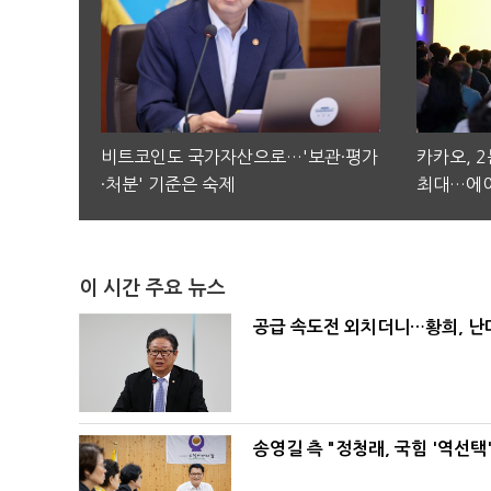
비트코인도 국가자산으로…'보관·평가
카카오, 
·처분' 기준은 숙제
최대…에이
이 시간 주요 뉴스
공급 속도전 외치더니…황희, 난
송영길 측 "정청래, 국힘 '역선