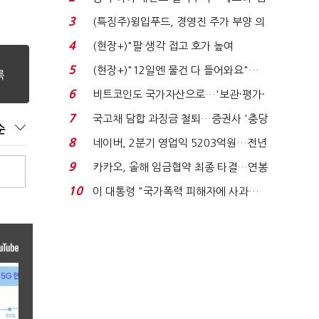
국전쟁’
3
(특징주)윙입푸드, 경영진 주가 부양 의
지에 상한가...
4
(현장+)"팔 생각 접고 호가 높여
요"…'덜 똘똘한 한 채' 20...
5
(현장+)"12일엔 물건 다 들어와요"…
빈 매대 채우며 문 연 ...
6
비트코인도 국가자산으로…'보관·평가·
처분' 기준은 ...
7
국고채 담합 과징금 철퇴…증권사 '충당
순
금 폭탄' 우려...
8
네이버, 2분기 영업익 5203억원…전년
비 0.2% 감소...
9
카카오, 올해 임금협약 최종 타결…연봉
6.3% 인상·격려...
10
이 대통령 "국가폭력 피해자에 사과…
적극적 조사로 진...