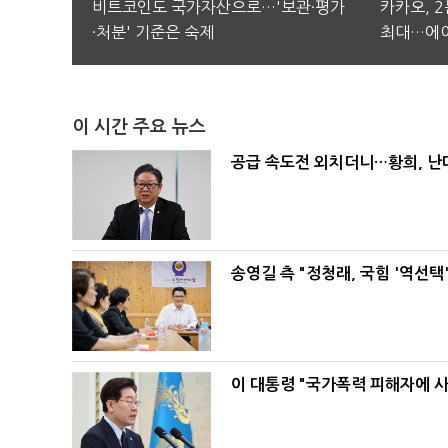
비트코인도 국가자산으로…'보관·평가
카카오, 
·처분' 기준은 숙제
최대…에이
이 시간 주요 뉴스
공급 속도전 외치더니…황희, 난
송영길 측 "정청래, 국힘 '역선
이 대통령 "국가폭력 피해자에 