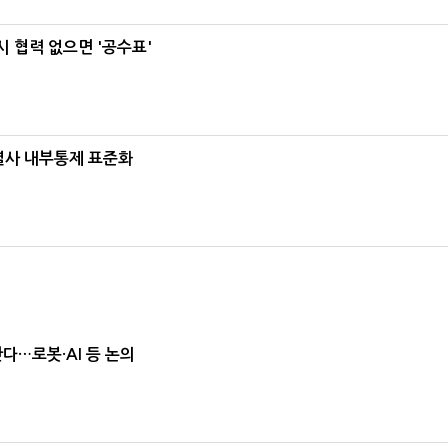
 협력 없으면 '공수표'
계열사 내부통제 표준화
난다…로봇·AI 등 논의