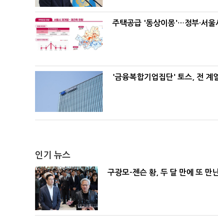
주택공급 '동상이몽'…정부·서울시
'금융복합기업집단' 토스, 전 
인기 뉴스
구광모-젠슨 황, 두 달 만에 또 만