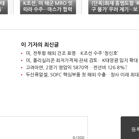
 태
K조선, 미 해군 MRO 잇
(단독)화재 홍범도함 ‘
’
따라 수주…마스가 협력
구 불가’ 우려 제기…보
‘가속’
험금만 수천억?
이 기자의 최신글
미, 전투함 해외 건조 표명…K조선 수주 ‘청신호’
미, 폴리실리콘 최저가격제·관세 검토…K태양광 입지 확대
고려아연, 2분기 영업익 5870억…전년비 126.8%↑
두산퓨얼셀, SOFC 핵심부품 첫 해외 수출…창사 이래 최대
0
/
300