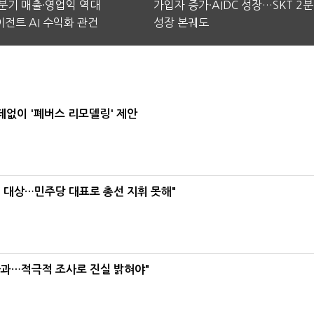
2분기 매출·영업익 역대
가입자 증가·AIDC 성장…SKT 2
전트 AI 수익화 관건
성장 본궤도
데없이 '폐버스 리모델링' 제안
택' 대상…민주당 대표로 총선 지휘 못해"
사과…적극적 조사로 진실 밝혀야"