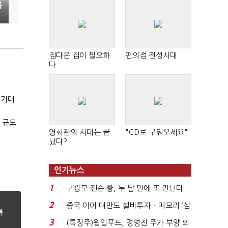
복
집다운 집이 필요하
편의점 전성시대
다
 기대
 규모
영화관의 시대는 끝
"CD로 구워오세요"
났다?
인기뉴스
1
구광모-젠슨 황, 두 달 만에 또 만난다…
로봇·AI 등 논...
2
중국 이어 대만도 설비투자…메모리 ‘삼
국전쟁’
3
(특징주)윙입푸드, 경영진 주가 부양 의