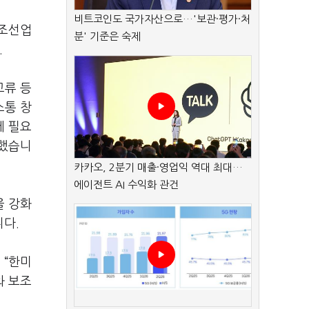
비트코인도 국가자산으로…'보관·평가·처
 조선업
분' 기준은 숙제
.
교류 등
소통 창
에 필요
 했습니
카카오, 2분기 매출·영업익 역대 최대…
에이전트 AI 수익화 관건
을 강화
니다.
 “한미
와 보조