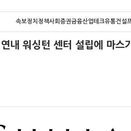
속보
정치
정책
사회
증권
금융
산업
테크
유통
건설
…연내 워싱턴 센터 설립에 마스