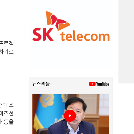
 프로젝
련하기로
뉴스리듬
한미 조
한미조선
자 등을