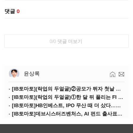
댓글
0
0/0
댓글 더보기
윤상록
[IB토마토](락업의 두얼굴)②공모가 뛰자 첫날 매도…FI 엑시트 전략 갈렸다
[IB토마토](락업의 두얼굴)①한 달 뒤 풀리는 FI 물량…새내기주 오버행 경계
[IB토마토]HB인베스트, IPO 무산 때 더 샀다…마키나락스 투자 2.7배 회수
[IB토마토]데브시스터즈벤처스, AI 펀드 출사표…모회사 경영난 변수