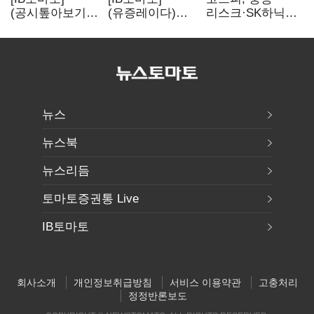
(공시톺아보기)
(유증레이다)
리스크·SK하닉
수주 공시, 왜
툴젠, 조달액
5% 급락에
바로 매출로
3분의 1 토막…
뒷걸음
잡히지 않을까
특허소송
비용부터 챙긴다
뉴스
뉴스북
뉴스리듬
토마토증권통 Live
IB토마토
회사소개
개인정보취급방침
서비스 이용약관
고충처리
정정반론보도