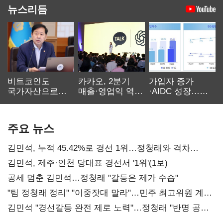
뉴스리듬
비트코인도
카카오, 2분기
가입자 증가
국가자산으로…'
매출·영업익 역대
·AIDC 성장…
보관·평가·처분'
최대…에이전트
SKT 2분기 성장
기준은 숙제
AI 수익화 관건
본궤도
주요 뉴스
김민석, 누적 45.42%로 경선 1위…정청래와 격차
0.86%p(2보)
김민석, 제주·인천 당대표 경선서 '1위'(1보)
공세 멈춘 김민석…정청래 "갈등은 제가 수습"
"팀 정청래 정리" "이중잣대 말라"…민주 최고위원 계파
다툼 격화
김민석 "경선갈등 완전 제로 노력"…정청래 "반명 공세
사과부터"