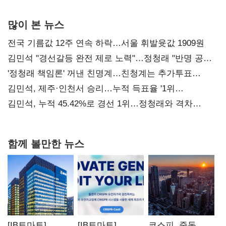
많이 본 뉴스
전국 기름값 12주 연속 하락…서울 휘발윳값 1909원
김민석 "경선갈등 완전 제로 노력"…정청래 "반명 공세
사과부터"
'정청래 책임론' 꺼낸 친명계…친청계는 추가투표
때리기
김민석, 제주·인천서 승리…누적 득표율 '1위
탈환'(종합)
김민석, 누적 45.42%로 경선 1위…정청래와 격차
0.86%p(2보)
함께 볼만한 뉴스
[IB토마토]
[IB토마토]
코스피, 중동