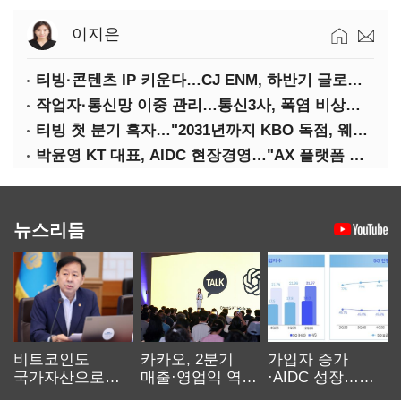
이지은
티빙·콘텐츠 IP 키운다…CJ ENM, 하반기 글로벌 확장 가속
작업자·통신망 이중 관리…통신3사, 폭염 비상대응 돌입
티빙 첫 분기 흑자…"2031년까지 KBO 독점, 웨이브 합병도 속도"
박윤영 KT 대표, AIDC 현장경영…"AX 플랫폼 핵심 인프라로 키운다"
뉴스리듬
비트코인도
카카오, 2분기
가입자 증가
국가자산으로…'
매출·영업익 역대
·AIDC 성장…
보관·평가·처분'
최대…에이전트
SKT 2분기 성장