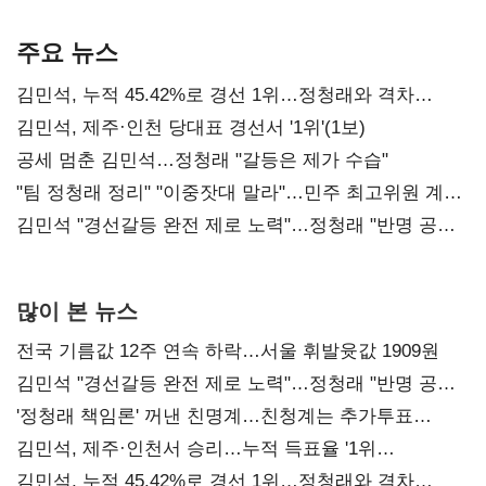
기준은 숙제
AI 수익화 관건
본궤도
주요 뉴스
김민석, 누적 45.42%로 경선 1위…정청래와 격차
0.86%p(2보)
김민석, 제주·인천 당대표 경선서 '1위'(1보)
공세 멈춘 김민석…정청래 "갈등은 제가 수습"
"팀 정청래 정리" "이중잣대 말라"…민주 최고위원 계파
다툼 격화
김민석 "경선갈등 완전 제로 노력"…정청래 "반명 공세
사과부터"
많이 본 뉴스
전국 기름값 12주 연속 하락…서울 휘발윳값 1909원
김민석 "경선갈등 완전 제로 노력"…정청래 "반명 공세
사과부터"
'정청래 책임론' 꺼낸 친명계…친청계는 추가투표
때리기
김민석, 제주·인천서 승리…누적 득표율 '1위
탈환'(종합)
김민석, 누적 45.42%로 경선 1위…정청래와 격차