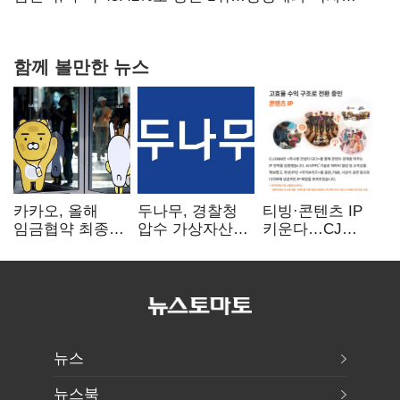
0.86%p(2보)
함께 볼만한 뉴스
카카오, 올해
두나무, 경찰청
티빙·콘텐츠 IP
임금협약 최종
압수 가상자산
키운다…CJ
타결…연봉 6.3%
보관 맡는다…
ENM, 하반기
인상·격려금
커스터디 사업
글로벌 확장 가속
300만원
최종 낙찰
뉴스
뉴스북