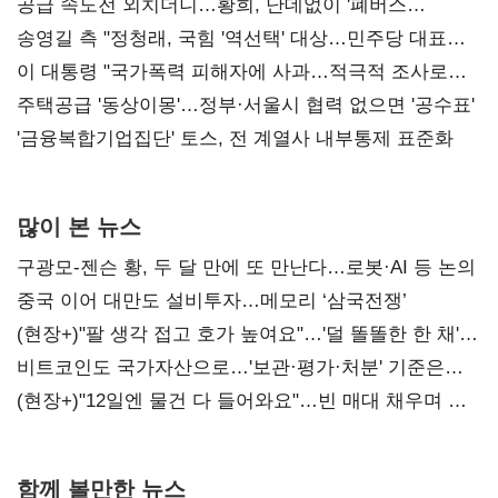
공급 속도전 외치더니…황희, 난데없이 '폐버스
리모델링' 제안
송영길 측 "정청래, 국힘 '역선택' 대상…민주당 대표로
총선 지휘 못해"
이 대통령 "국가폭력 피해자에 사과…적극적 조사로
진실 밝혀야"
주택공급 '동상이몽'…정부·서울시 협력 없으면 '공수표'
'금융복합기업집단' 토스, 전 계열사 내부통제 표준화
많이 본 뉴스
구광모-젠슨 황, 두 달 만에 또 만난다…로봇·AI 등 논의
중국 이어 대만도 설비투자…메모리 ‘삼국전쟁’
(현장+)"팔 생각 접고 호가 높여요"…'덜 똘똘한 한 채'
20억 키맞추기
비트코인도 국가자산으로…'보관·평가·처분' 기준은
숙제
(현장+)"12일엔 물건 다 들어와요"…빈 매대 채우며 문
연 홈플러스
함께 볼만한 뉴스