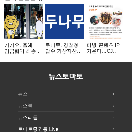
카카오, 올해
두나무, 경찰청
티빙·콘텐츠 IP
임금협약 최종
압수 가상자산
키운다…CJ
타결…연봉 6.3%
보관 맡는다…
ENM, 하반기
인상·격려금
커스터디 사업
글로벌 확장 가속
300만원
최종 낙찰
뉴스
뉴스북
뉴스리듬
토마토증권통 Live