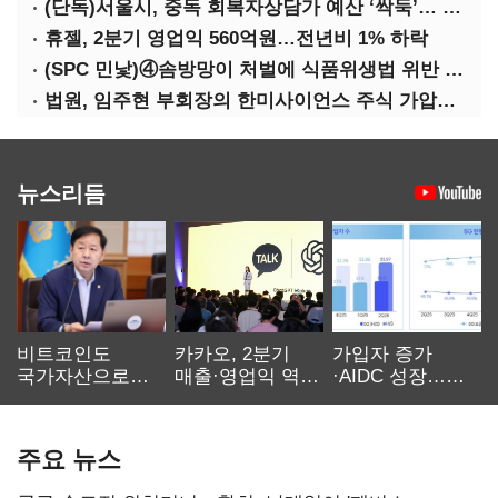
(단독)서울시, 중독 회복자상담가 예산 ‘싹둑’… 자치구 이관 후 ‘사업 축소’ 위기
휴젤, 2분기 영업익 560억원…전년비 1% 하락
(SPC 민낯)④솜방망이 처벌에 식품위생법 위반 반복
법원, 임주현 부회장의 한미사이언스 주식 가압류 결정
뉴스리듬
비트코인도
카카오, 2분기
가입자 증가
국가자산으로…'
매출·영업익 역대
·AIDC 성장…
보관·평가·처분'
최대…에이전트
SKT 2분기 성장
기준은 숙제
AI 수익화 관건
본궤도
주요 뉴스