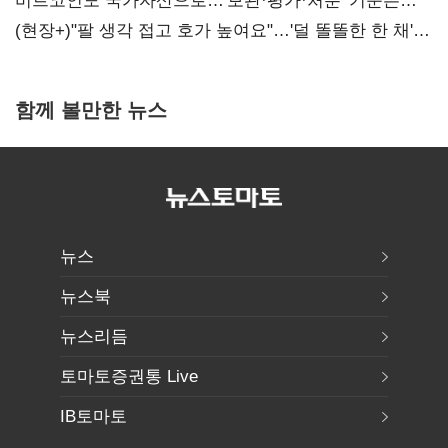
비트코인도 국가자산으로…'보관·평가·처분' 기준은
숙제
(현장+)"팔 생각 접고 호가 높여요"…'덜 똘똘한 한 채'
20억 키맞추기
함께 볼만한 뉴스
뉴스
뉴스북
뉴스리듬
토마토증권통 Live
IB토마토