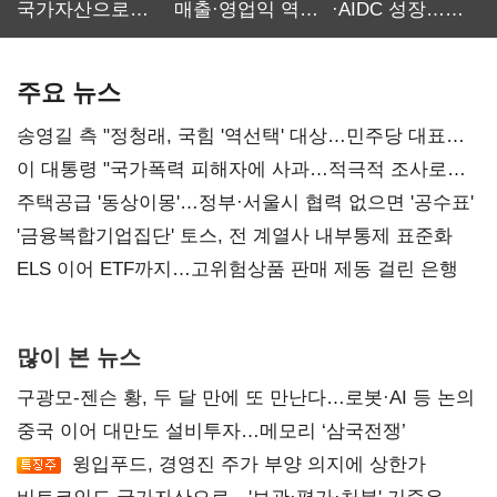
국가자산으로…'
매출·영업익 역대
·AIDC 성장…
보관·평가·처분'
최대…에이전트
SKT 2분기 성장
기준은 숙제
AI 수익화 관건
본궤도
주요 뉴스
송영길 측 "정청래, 국힘 '역선택' 대상…민주당 대표로
총선 지휘 못해"
이 대통령 "국가폭력 피해자에 사과…적극적 조사로
진실 밝혀야"
주택공급 '동상이몽'…정부·서울시 협력 없으면 '공수표'
'금융복합기업집단' 토스, 전 계열사 내부통제 표준화
ELS 이어 ETF까지…고위험상품 판매 제동 걸린 은행
많이 본 뉴스
구광모-젠슨 황, 두 달 만에 또 만난다…로봇·AI 등 논의
중국 이어 대만도 설비투자…메모리 ‘삼국전쟁’
윙입푸드, 경영진 주가 부양 의지에 상한가