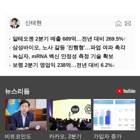
신태현
알테오젠 2분기 매출 689억…전년 대비 269.5%↑
삼성바이오, 노사 갈등 '진행형'…파업 여파 촉각
녹십자, mRNA 백신 안정성 측정 기술 확보
보령 2분기 영업익 238억…전년 대비 6.2%↓
뉴스리듬
비트코인도
카카오, 2분기
가입자 증가