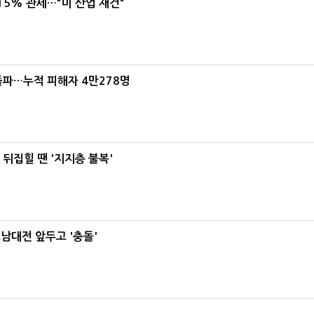
5% 관세…"미 산업 재건"
돌파…누적 피해자 4만278명
뒤집힐 땐 '지지층 불복'
호남대전 앞두고 '충돌'