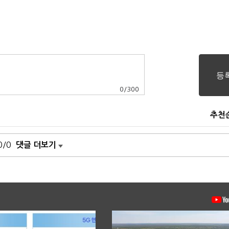
0
/
300
추천
0/0
댓글 더보기