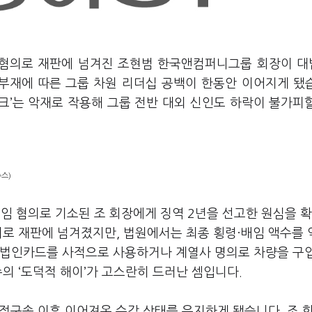
 혐의로 재판에 넘겨진 조현범 한국앤컴퍼니그룹 회장이 
부재에 따른 그룹 차원 리더십 공백이 한동안 이어지게 됐
크
’
는 악재로 작용해 그룹 전반 대외 신인도 하락이 불가피
스)
임 혐의로 기소된 조 회장에게 징역
2
년을 선고한 원심을 
의로 재판에 넘겨졌지만
,
법원에서는 최종 횡령·배임 액수를
 법인카드를 사적으로 사용하거나 계열사 명의로 차량을 구
수의
‘
도덕적 해이
’
가 고스란히 드러난 셈입니다
.
법정구속 이후 이어져온 수감 상태를 유지하게 됐습니다
.
조 