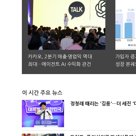
카카오, 2분기 매출·영업익 역대
가입자 증가
최대…에이전트 AI 수익화 관건
성장 본궤
이 시간 주요 뉴스
정청래 때리는 '김용'…더 세진 '