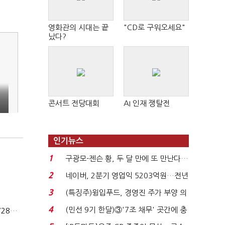
영화관의 시대는 끝
"CD로 구워오세요"
났다?
콘서트 전당대회
AI 인재 쟁탈전
인기뉴스
1
구광모-젠슨 황, 두 달 만에 또 만난다…
로봇·AI 등 논...
2
네이버, 2분기 영업익 5203억원…전년
비 0.2% 감소...
3
(특징주)윙입푸드, 경영진 주가 부양 의
지에 상한가...
4
(민선 9기 한달)③'7조 채무' 곳간에 충
상법개정 후 상반기 배당기업 48% 증가…이재용 배당액 728억 1위
격…추미애, 20년...