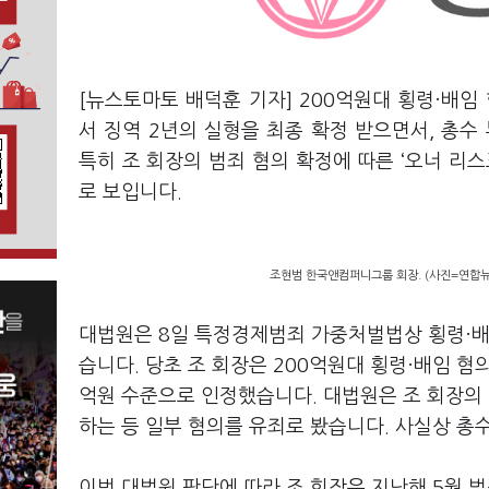
[뉴스토마토 배덕훈 기자]
200
억원대 횡령·배임
서 징역
2
년의 실형을 최종 확정 받으면서
,
총수 
특히 조 회장의 범죄 혐의 확정에 따른
‘
오너 리스
로 보입니다
.
조현범 한국앤컴퍼니그룹 회장. (사진=연합뉴
대법원은
8
일 특정경제범죄 가중처벌법상 횡령·배
습니다
.
당초 조 회장은
200
억원대 횡령·배임 혐
억원 수준으로 인정했습니다
.
대법원은 조 회장의
하는 등 일부 혐의를 유죄로 봤습니다
.
사실상 총
이번 대법원 판단에 따라 조 회장은 지난해
5
월 