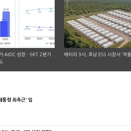
·AIDC 성장…SKT 2분기
배터리 3사, 호남 ESS 시장서 ‘격돌
도
대통령 최측근' 입