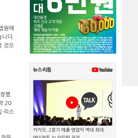
대법원에
습니다
.
할 것으
뉴스리듬
확정했
 약
20
입·리스
카카오, 2분기 매출·영업익 역대 최대…
회장은
에이전트 AI 수익화 관건