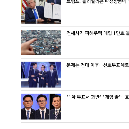
트럼프, 폴리실리콘 파생상품에 1
전세사기 피해주택 매입 1만호 
문제는 전대 이후…선호투표제로 
"1차 투표서 과반" "게임 끝"…