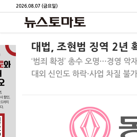
2026.08.07 (금요일)
대법, 조현범 징역 2년
‘범죄 확정’ 총수 오명…경영 악
대외 신인도 하락·사업 차질 불