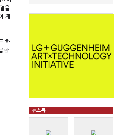
대결을
이 재
도 하
시급한
뉴스북