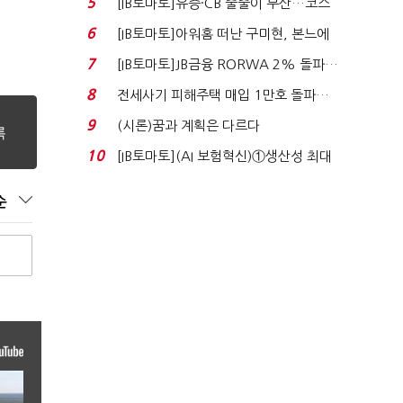
5
[IB토마토]유증·CB 줄줄이 무산…코스
닥 벌점 급증에 ...
6
[IB토마토]아워홈 떠난 구미현, 본느에
340억 베팅…가...
7
[IB토마토]JB금융 RORWA 2% 돌파…
실적 견인은 은행 ...
8
전세사기 피해주택 매입 1만호 돌파…
누적 피해자 4만2...
9
(시론)꿈과 계획은 다르다
10
[IB토마토](AI 보험혁신)①생산성 최대
80% 개선…현실...
순