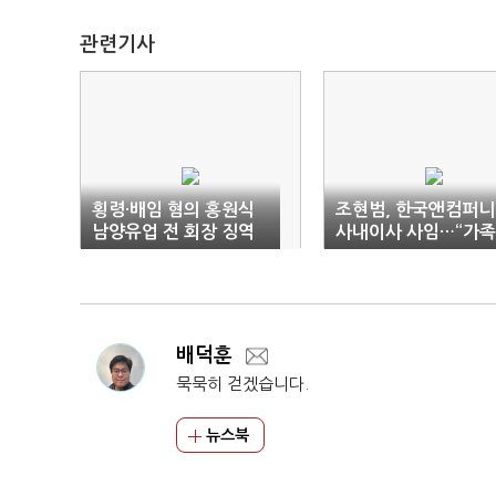
관련기사
횡령·배임 혐의 홍원식
조현범, 한국앤컴퍼니
남양유업 전 회장 징역
사내이사 사임…“가족
3년
간 문제 회사 운영 비
배덕훈
묵묵히 걷겠습니다.
뉴스북