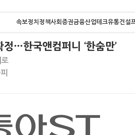
속보
정치
정책
사회
증권
금융
산업
테크
유통
건설
 확정…한국앤컴퍼니 ‘한숨만’
재로
가피