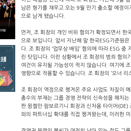
남은 형기를 채우고 오는
9
월 만기 출소할 예정이
으로 남게 됐습니다
.
먼저
,
조 회장의 개인 비위 혐의가 확정되면서 한
으로 보입니다
.
앞서 지난해 말 한국
ESG
기준원은
다
.
조 회장의
‘
업무상 배임
’
혐의에 따라
ESG
중 
린 탓입니다
.
이런 상황에서 조 회장의 범죄 혐의가
여건이 유지될 가능성이 적지 않습니다
.
여기에 조
영향으로 작용할 수 있습니다
.
조 회장의
‘
오너 리
조 회장이 역점으로 챙겨온 주요 사업도 차질이 
총수의 부재는 그룹 경영 전략의 신속성을 해치는
판 윙켈만 람보르기니 회장과 신차용 타이어
(OE)
와의 파트너십 확대를 직접 챙겨왔는데
,
이러한 미
경영권 분쟁의 불씨가 여전히 남아 있는 점도 그