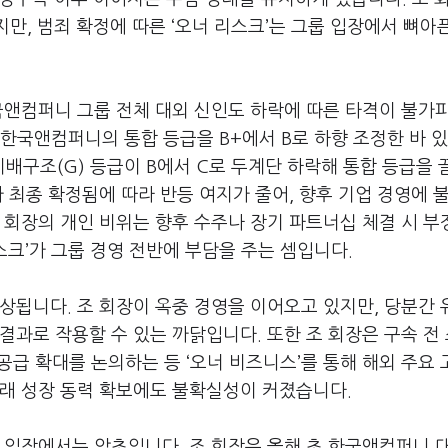
지만
,
범죄 확정에 따른
‘
오너 리스크
’
는 그룹 입장에서 뼈아
국앤컴퍼니 그룹 전체 대외 신인도 하락에 따른 타격이 불가
 한국앤컴퍼니의 통합 등급을
B+
에서
B
로 하향 조정한 바 
지배구조
(G)
등급이
B
에서
C
로 두계단 하락해 통합 등급을 
 최종 확정됨에 따라 반등 여지가 줄어
,
향후 기업 경영에 
 회장의 개인 비위는 향후 수주나 장기 파트너십 체결 시 
스크
’
가 그룹 경영 전반에 부담을 주는 셈입니다
.
예상됩니다
.
조 회장이 옥중 경영을 이어오고 있지만
,
당분간 
 결과로 작용할 수 있는 까닭입니다
.
또한 조 회장은 구속 전
공급 확대를 논의하는 등
‘
오너 비즈니스
’
를 통해 해외 주요
래 성장 동력 확보에도 불확실성이 커졌습니다
.
룹 입장에서는 암초입니다
.
조 회장은 올해 초 한국앤컴퍼니 