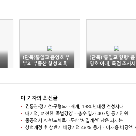
(단독)통일교 윤영호 부
(단독)'통일교 횡령' 윤
부의 부동산 형성 의혹
영호 아내, 특검 조사서
화”
혐의 인정
이 기자의 최신글
김동관·정기선·구형모…재계, 1980년대생 전성시대
대기업, 여전한 ‘족벌경영’…총수 일가 407명 등기임원
중공업서 AI·반도체로…두산 ‘체질개선’ 남은 과제는