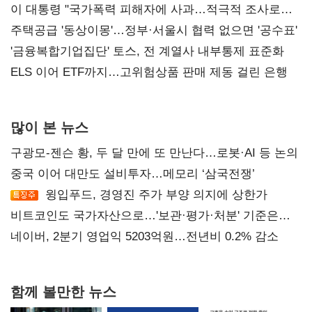
총선 지휘 못해"
이 대통령 "국가폭력 피해자에 사과…적극적 조사로
진실 밝혀야"
주택공급 '동상이몽'…정부·서울시 협력 없으면 '공수표'
'금융복합기업집단' 토스, 전 계열사 내부통제 표준화
ELS 이어 ETF까지…고위험상품 판매 제동 걸린 은행
많이 본 뉴스
구광모-젠슨 황, 두 달 만에 또 만난다…로봇·AI 등 논의
중국 이어 대만도 설비투자…메모리 ‘삼국전쟁’
윙입푸드, 경영진 주가 부양 의지에 상한가
비트코인도 국가자산으로…'보관·평가·처분' 기준은
숙제
네이버, 2분기 영업익 5203억원…전년비 0.2% 감소
함께 볼만한 뉴스