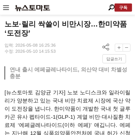
구독
노보·릴리 싹쓸이 비만시장…한미약품
‘도전장’
입력: 2026-05-08 16:25:36
수정: 2026-05-10 14:15:53
답글쓰기
연내 출시 에페글레나타이드, 외산약 대비 차별성
충분
[뉴스토마토 김양균 기자] 노보 노디스크와 일라이릴
리가 양분하고 있는 국내 비만 치료제 시장에 국산 약
이 도전장을 냅니다. 한미약품이 개발한 국내 첫 글루
카곤 유사 펩타이드-1(GLP-1) 계열 비만·대사질환 치
료제 ‘에페글레나타이드(이하 에페)’ 얘깁니다. 에페
는 지난해 12월 식품의약품안전처에 국내 허가 신청