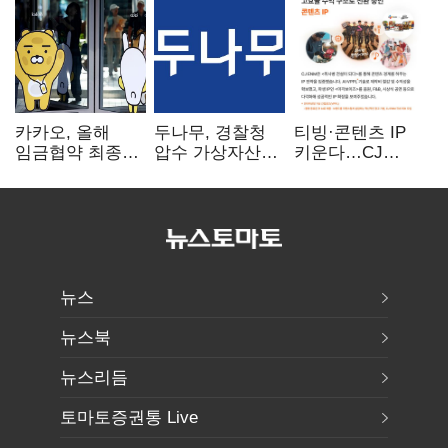
카카오, 올해
두나무, 경찰청
티빙·콘텐츠 IP
임금협약 최종
압수 가상자산
키운다…CJ
타결…연봉 6.3%
보관 맡는다…
ENM, 하반기
인상·격려금
커스터디 사업
글로벌 확장 가속
300만원
최종 낙찰
뉴스
뉴스북
뉴스리듬
토마토증권통 Live