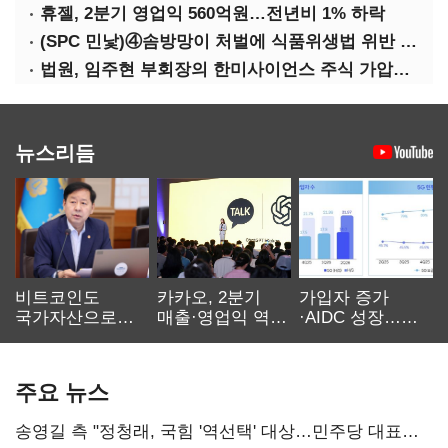
휴젤, 2분기 영업익 560억원…전년비 1% 하락
(SPC 민낯)④솜방망이 처벌에 식품위생법 위반 반복
법원, 임주현 부회장의 한미사이언스 주식 가압류 결정
뉴스리듬
비트코인도
카카오, 2분기
가입자 증가
국가자산으로…'
매출·영업익 역대
·AIDC 성장…
보관·평가·처분'
최대…에이전트
SKT 2분기 성장
기준은 숙제
AI 수익화 관건
본궤도
주요 뉴스
송영길 측 "정청래, 국힘 '역선택' 대상…민주당 대표로