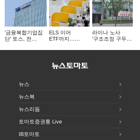
'금융복합기업집
ELS 이어
라이나 노사
단' 토스, 전
ETF까지…
'구조조정 구두
계열사 내부통제
고위험상품 판매
합의안' 도출
표준화
제동 걸린 은행
뉴스
뉴스북
뉴스리듬
토마토증권통 Live
IB토마토