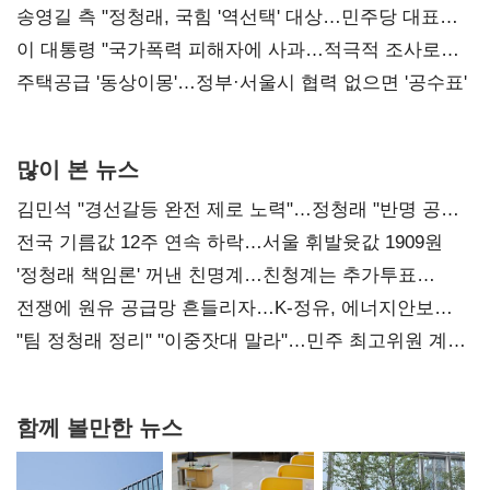
리모델링' 제안
송영길 측 "정청래, 국힘 '역선택' 대상…민주당 대표로
총선 지휘 못해"
이 대통령 "국가폭력 피해자에 사과…적극적 조사로
진실 밝혀야"
주택공급 '동상이몽'…정부·서울시 협력 없으면 '공수표'
많이 본 뉴스
김민석 "경선갈등 완전 제로 노력"…정청래 "반명 공세
사과부터"
전국 기름값 12주 연속 하락…서울 휘발윳값 1909원
'정청래 책임론' 꺼낸 친명계…친청계는 추가투표
때리기
전쟁에 원유 공급망 흔들리자…K-정유, 에너지안보
핵심으로 재부상
"팀 정청래 정리" "이중잣대 말라"…민주 최고위원 계파
다툼 격화
함께 볼만한 뉴스