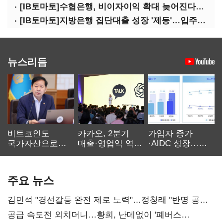
[IB토마토]수협은행, 비이자이익 확대 늦어진다…공모운용사 인가 연말로
[IB토마토]지방은행 집단대출 성장 '제동'…입주절벽에 반사이익도 희박
뉴스리듬
비트코인도
카카오, 2분기
가입자 증가
국가자산으로…'
매출·영업익 역대
·AIDC 성장…
보관·평가·처분'
최대…에이전트
SKT 2분기 성장
기준은 숙제
AI 수익화 관건
본궤도
주요 뉴스
김민석 "경선갈등 완전 제로 노력"…정청래 "반명 공세
사과부터"
공급 속도전 외치더니…황희, 난데없이 '폐버스