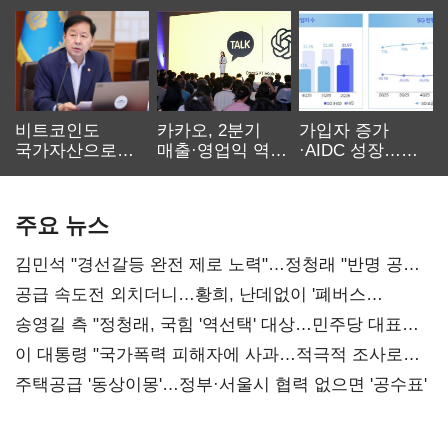
비트코인도
카카오, 2분기
가입자 증가
국가자산으로…'
매출·영업익 역대
·AIDC 성장…
보관·평가·처분'
최대…에이전트
SKT 2분기 성장
기준은 숙제
AI 수익화 관건
본궤도
주요 뉴스
김민석 "경선갈등 완전 제로 노력"…정청래 "반명 공세
사과부터"
공급 속도전 외치더니…황희, 난데없이 '폐버스
리모델링' 제안
송영길 측 "정청래, 국힘 '역선택' 대상…민주당 대표로
총선 지휘 못해"
이 대통령 "국가폭력 피해자에 사과…적극적 조사로
진실 밝혀야"
주택공급 '동상이몽'…정부·서울시 협력 없으면 '공수표'