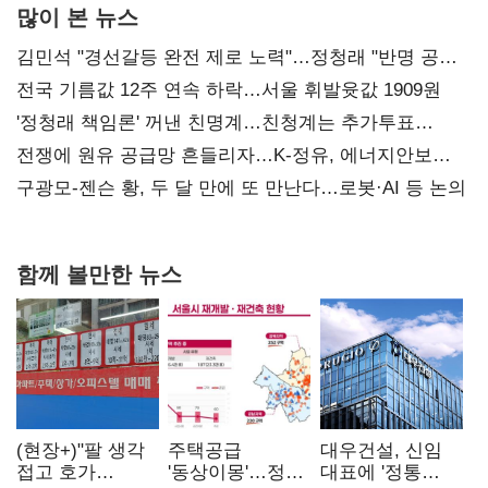
많이 본 뉴스
김민석 "경선갈등 완전 제로 노력"…정청래 "반명 공세
사과부터"
전국 기름값 12주 연속 하락…서울 휘발윳값 1909원
'정청래 책임론' 꺼낸 친명계…친청계는 추가투표
때리기
전쟁에 원유 공급망 흔들리자…K-정유, 에너지안보
핵심으로 재부상
구광모-젠슨 황, 두 달 만에 또 만난다…로봇·AI 등 논의
함께 볼만한 뉴스
(현장+)"팔 생각
주택공급
대우건설, 신임
접고 호가
'동상이몽'…정부
대표에 '정통