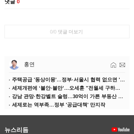
댓글
0
0/0
댓글 더보기
홍연
주택공급 '동상이몽'…정부·서울시 협력 없으면 '공수표'
세제개편에 ‘불안·불만’…오세훈 "전월세 구하기 더 힘들어질 것"
강남 관망·한강벨트 술렁…30억이 가른 부동산 민심
세제로는 역부족…정부 '공급대책' 만지작
뉴스리듬