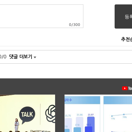
0
/
300
추천
0/0
댓글 더보기