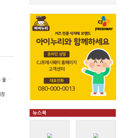
(SPC 민낯)③"일매출 280만원 찍어도 수익 제자리"…점주 울리는 '상시 할인'
예정
뉴스북