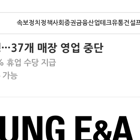
속보
정치
정책
사회
증권
금융
산업
테크
유통
건설
행…37개 매장 영업 중단
% 휴업 수당 지급
 가능