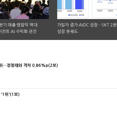
2분기 매출·영업익 역대
가입자 증가·AIDC 성장…SKT 2
전트 AI 수익화 관건
성장 본궤도
1위…정청래와 격차 0.86%p(2보)
1위'(1보)