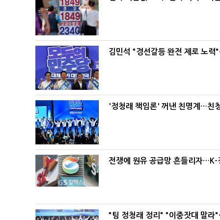
김민석 "경선갈등 완전 제로 노력"
'정청래 책임론' 꺼낸 친명계…친
전쟁에 원유 공급망 흔들리자…K-
"팀 정청래 정리" "이중잣대 말라