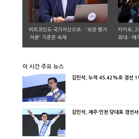
비트코인도 국가자산으로…'보관·평가
카카오, 
·처분' 기준은 숙제
최대…에이
이 시간 주요 뉴스
김민석, 누적 45.42%로 경선 
김민석, 제주·인천 당대표 경선서 '