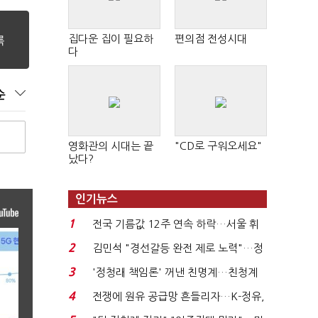
집다운 집이 필요하
편의점 전성시대
다
순
영화관의 시대는 끝
"CD로 구워오세요"
났다?
인기뉴스
1
전국 기름값 12주 연속 하락…서울 휘
발윳값 1909원...
2
김민석 "경선갈등 완전 제로 노력"…정
청래 "반명 공세 사...
3
'정청래 책임론' 꺼낸 친명계…친청계
는 추가투표 때리기...
4
전쟁에 원유 공급망 흔들리자…K-정유,
에너지안보 핵심...