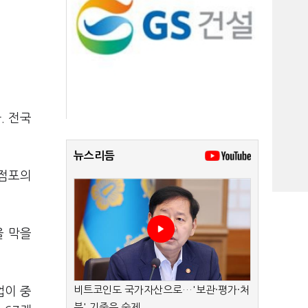
. 전국
뉴스리듬
 점포의
을 막을
비트코인도 국가자산으로…'보관·평가·처
업이 중
분' 기준은 숙제