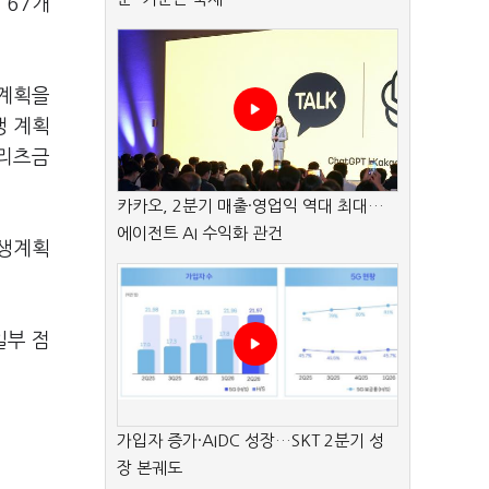
 67개
생계획을
생 계획
메리츠금
카카오, 2분기 매출·영업익 역대 최대…
에이전트 AI 수익화 관건
회생계획
일부 점
가입자 증가·AIDC 성장…SKT 2분기 성
장 본궤도