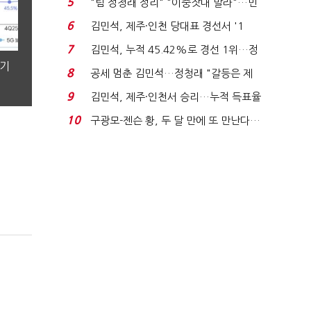
5
"팀 정청래 정리" "이중잣대 말라"…민
주 최고위원 계파 다...
6
김민석, 제주·인천 당대표 경선서 '1
위'(1보)...
7
김민석, 누적 45.42%로 경선 1위…정
분기
청래와 격차 0.86%p(...
8
공세 멈춘 김민석…정청래 "갈등은 제
가 수습"
9
김민석, 제주·인천서 승리…누적 득표율
'1위 탈환'(종합)...
10
구광모-젠슨 황, 두 달 만에 또 만난다…
로봇·AI 등 논...