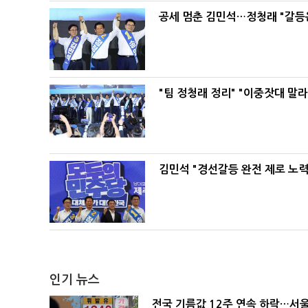
공세 멈춘 김민석…정청래 "갈등
"팀 정청래 정리" "이중잣대 말
김민석 "경선갈등 완전 제로 노력
인기 뉴스
전국 기름값 12주 연속 하락…서울