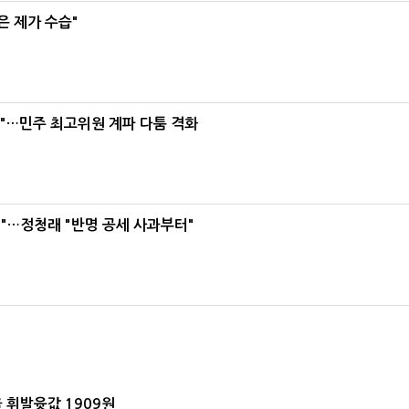
은 제가 수습"
라"…민주 최고위원 계파 다툼 격화
"…정청래 "반명 공세 사과부터"
 휘발윳값 1909원