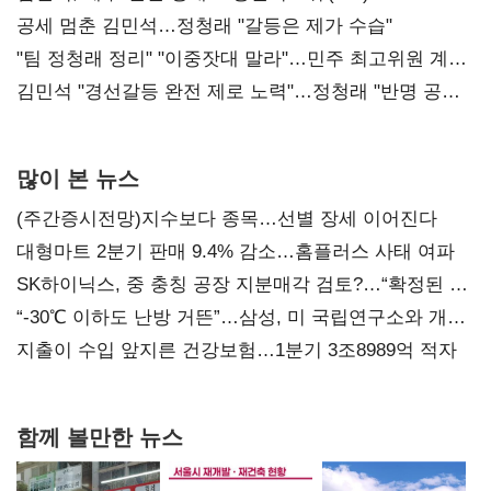
공세 멈춘 김민석…정청래 "갈등은 제가 수습"
"팀 정청래 정리" "이중잣대 말라"…민주 최고위원 계파
다툼 격화
김민석 "경선갈등 완전 제로 노력"…정청래 "반명 공세
사과부터"
많이 본 뉴스
(주간증시전망)지수보다 종목…선별 장세 이어진다
대형마트 2분기 판매 9.4% 감소…홈플러스 사태 여파
SK하이닉스, 중 충칭 공장 지분매각 검토?…“확정된 바
없어”
“-30℃ 이하도 난방 거뜬”…삼성, 미 국립연구소와 개발
협력
지출이 수입 앞지른 건강보험…1분기 3조8989억 적자
함께 볼만한 뉴스