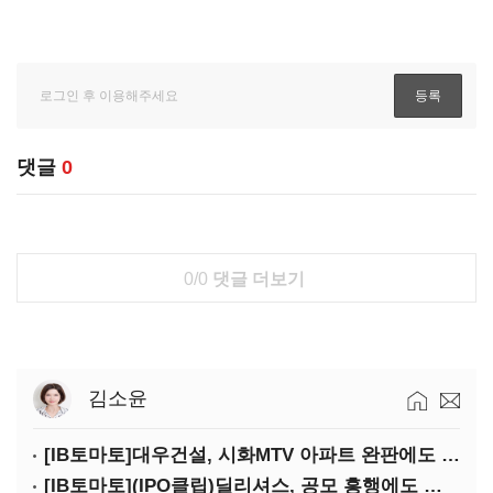
댓글
0
0/0
댓글 더보기
김소윤
[IB토마토]대우건설, 시화MTV 아파트 완판에도 손실…공사비 회수 난항
[IB토마토](IPO클립)딜리셔스, 공모 흥행에도 락업은 미미…441곳 중 확약 5곳