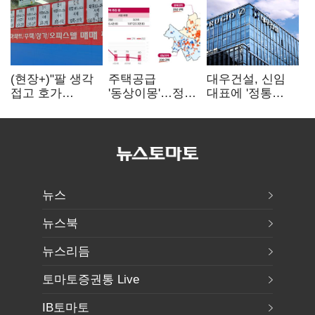
(현장+)"팔 생각
주택공급
대우건설, 신임
접고 호가
'동상이몽'…정부
대표에 '정통
높여요"…'덜
·서울시 협력
대우맨' 이강석
똘똘한 한 채'
없으면 '공수표'
부사장 내정
20억 키맞추기
뉴스
뉴스북
뉴스리듬
토마토증권통 Live
IB토마토