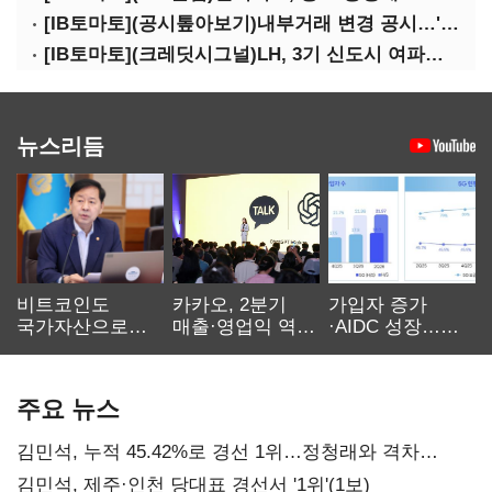
[IB토마토](공시톺아보기)내부거래 변경 공시…'20% 룰' 뭐길래
[IB토마토](크레딧시그널)LH, 3기 신도시 여파로…차입금 109조까지 확대
뉴스리듬
비트코인도
카카오, 2분기
가입자 증가
국가자산으로…'
매출·영업익 역대
·AIDC 성장…
보관·평가·처분'
최대…에이전트
SKT 2분기 성장
기준은 숙제
AI 수익화 관건
본궤도
주요 뉴스
김민석, 누적 45.42%로 경선 1위…정청래와 격차
0.86%p(2보)
김민석, 제주·인천 당대표 경선서 '1위'(1보)