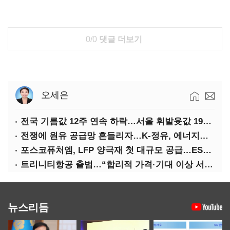
0/0
댓글 더보기
오세은
전국 기름값 12주 연속 하락…서울 휘발윳값 1909원
전쟁에 원유 공급망 흔들리자…K-정유, 에너지안보 핵심으로 재부상
포스코퓨처엠, LFP 양극재 첫 대규모 공급…ESS 시장 공략
트리니티항공 출범…“합리적 가격·기대 이상 서비스로 승부”
뉴스리듬