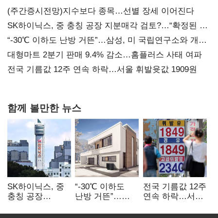
(주간증시전망)지수보다 종목…선별 장세 이어진다
SK하이닉스, 중 충칭 공장 지분매각 검토?…“확정된 바
없어”
“-30℃ 이하도 난방 거뜬”…삼성, 미 국립연구소와 개발
협력
대형마트 2분기 판매 9.4% 감소…홈플러스 사태 여파
전국 기름값 12주 연속 하락…서울 휘발윳값 1909원
함께 볼만한 뉴스
SK하이닉스, 중
“-30℃ 이하도
전국 기름값 12주
충칭 공장
난방 거뜬”…
연속 하락…서울
지분매각
삼성, 미
휘발윳값 1909원
검토?…“확정된
국립연구소와