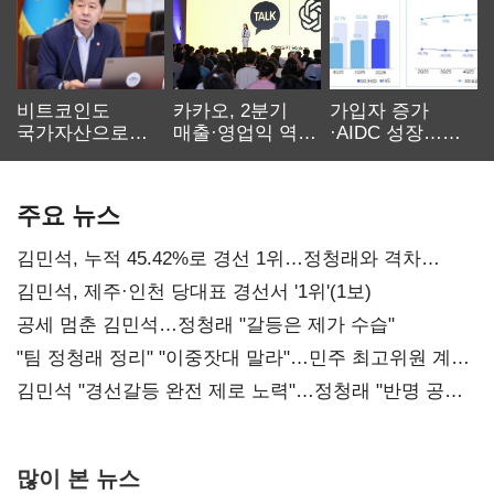
비트코인도
카카오, 2분기
가입자 증가
국가자산으로…'
매출·영업익 역대
·AIDC 성장…
보관·평가·처분'
최대…에이전트
SKT 2분기 성장
기준은 숙제
AI 수익화 관건
본궤도
주요 뉴스
김민석, 누적 45.42%로 경선 1위…정청래와 격차
0.86%p(2보)
김민석, 제주·인천 당대표 경선서 '1위'(1보)
공세 멈춘 김민석…정청래 "갈등은 제가 수습"
"팀 정청래 정리" "이중잣대 말라"…민주 최고위원 계파
다툼 격화
김민석 "경선갈등 완전 제로 노력"…정청래 "반명 공세
사과부터"
많이 본 뉴스