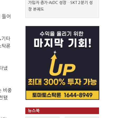
가입자 증가·AIDC 성장…SKT 2분기 성
장 본궤도
해 들어
▲기타
스탁론
나타냈
는 비중
역전됐
뉴스북