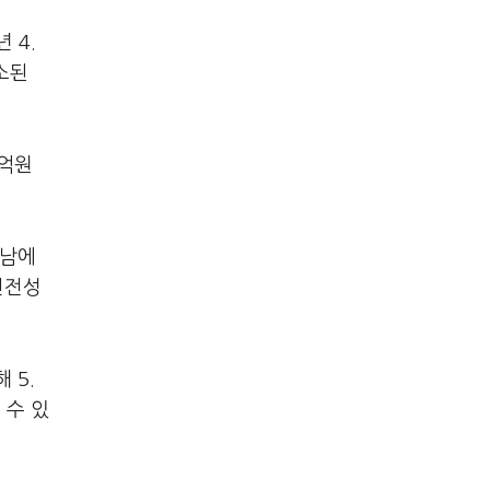
 4.
소된
3억원
어남에
건전성
 5.
 수 있