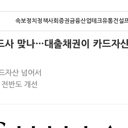
속보
정치
정책
사회
증권
금융
산업
테크
유통
건설
 카드사 맞나…대출채권이 카드자
카드자산 넘어서
 전반도 개선