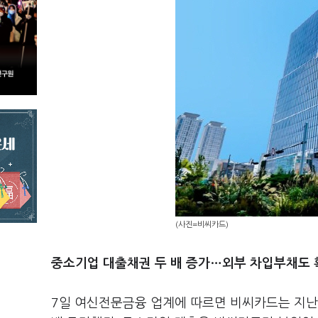
(사진=비씨카드)
중소기업 대출채권 두 배 증가…외부 차입부채도 
7일 여신전문금융 업계에 따르면 비씨카드는 지난해