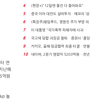
요"…'덜 똘똘한 한 채' 20...
4
(현장+)"12일엔 물건 다 들어와요"…
빈 매대 채우며 문 연 ...
5
중국 이어 대만도 설비투자…메모리 ‘삼
국전쟁’
6
(특징주)윙입푸드, 경영진 주가 부양 의
지에 상한가...
7
이 대통령 "국가폭력 피해자에 사과…
적극적 조사로 진...
8
국고채 담합 과징금 철퇴…증권사 '충당
금 폭탄' 우려...
9
카카오, 올해 임금협약 최종 타결…연봉
6.3% 인상·격려...
10
네이버, 2분기 영업익 5203억원…전년
비 0.2% 감소...
터 연
 지난해
26억원
%p 높