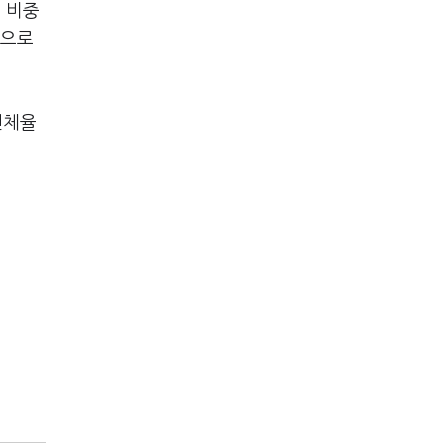
 비중
적으로
연체율