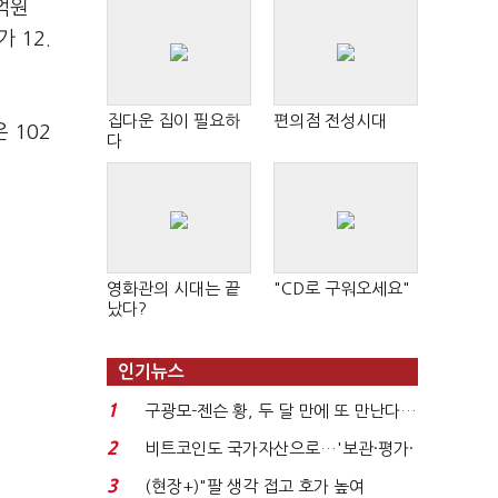
억원
 12.
집다운 집이 필요하
편의점 전성시대
 102
다
영화관의 시대는 끝
"CD로 구워오세요"
났다?
인기뉴스
1
구광모-젠슨 황, 두 달 만에 또 만난다…
로봇·AI 등 논...
2
비트코인도 국가자산으로…'보관·평가·
처분' 기준은 ...
3
(현장+)"팔 생각 접고 호가 높여