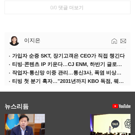
0/0
댓글 더보기
이지은
가입자 순증 SKT, 장기고객은 CEO가 직접 챙긴다
티빙·콘텐츠 IP 키운다…CJ ENM, 하반기 글로벌 확장 가속
작업자·통신망 이중 관리…통신3사, 폭염 비상대응 돌입
티빙 첫 분기 흑자…"2031년까지 KBO 독점, 웨이브 합병도 속도"
뉴스리듬