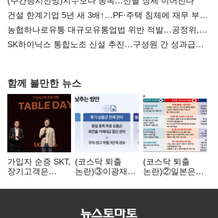
(주간증시전망)지수보다 종목…선별 장세 이어진다
건설 한계기업 5년 새 3배↑…PF·주택 침체에 재무 부담
확대
농협하나로유통 대규모유통업법 위반 적발…공정위,
과징금 4억6200만원 부과
SK하이닉스 통합노조 신설 추진…구성원 간 성과급
불만 확산
함께 볼만한 뉴스
가입자 순증 SKT,
(코스닥 퇴출
(코스닥 퇴출
장기고객은
논란)③이광재
논란)②일본은
CEO가 직접
"과속 잡더라도
5년
챙긴다
자동차 없애지는
기다려주는데
말아야"
우리는 당장
퇴출?…