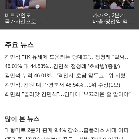
비트코인도
카카오, 2분기
국가자산으로…'
매출·영업익 역대
보관·평가·처분'
최대…에이전트
기준은 숙제
AI 수익화 관건
주요 뉴스
김민석 "TK 유세에 도움되는 당대표"…정청래 "벌써
대표된 양 당직 배분"
46.01% 대 44.53%…김민석·정청래 '초박빙'(종합)
김민석 누적 46.01%…'격전지' 호남 앞두고 1위 지켰다
(2보)
김민석, 강원·대구·경북서 48.54%…1위 수성(1보)
최민희 "골리앗 김민석"…임미애 "부끄러운 줄 알아야"
많이 본 뉴스
대형마트 2분기 판매 9.4% 감소…홈플러스 사태 여파