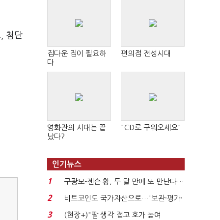
, 첨단
집다운 집이 필요하
편의점 전성시대
다
영화관의 시대는 끝
"CD로 구워오세요"
났다?
인기뉴스
1
구광모-젠슨 황, 두 달 만에 또 만난다…
로봇·AI 등 논...
2
비트코인도 국가자산으로…'보관·평가·
처분' 기준은 ...
3
(현장+)"팔 생각 접고 호가 높여