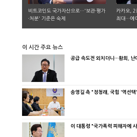
비트코인도 국가자산으로…'보관·평가
카카오, 
·처분' 기준은 숙제
최대…에이
이 시간 주요 뉴스
공급 속도전 외치더니…황희, 난
송영길 측 "정청래, 국힘 '역선
이 대통령 "국가폭력 피해자에 