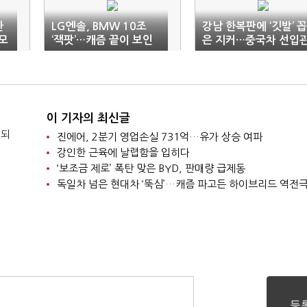
한
LG엔솔, BMW 10조
강남 한복판에 ‘깃발’ 꼽
 모
‘잭팟’…캐즘 끝이 보인
은 지커…중국차 선입
다
깬다
이 기자의 최신글
 되
진에어, 2분기 영업손실 731억…유가 상승 여파
강인한 근육에 날렵함을 입히다
‘보조금 제로’ 폭탄 맞은 BYD, 판매량 급제동
독일차 넘은 현대차 ‘뚝심’…캐즘 파고든 하이브리드 역전