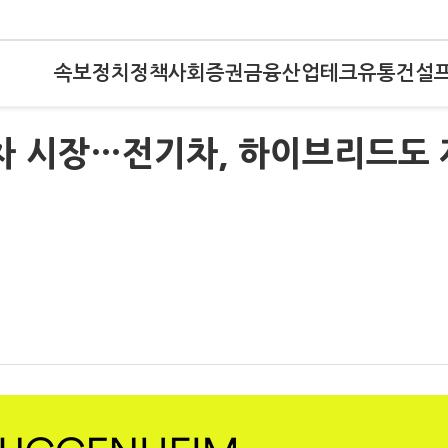
속보
정치
정책
사회
증권
금융
산업
테크
유통
건설
입차 시장…전기차, 하이브리드도 