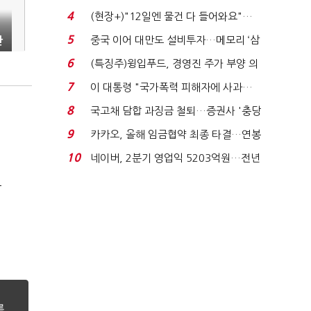
요"…'덜 똘똘한 한 채' 20...
4
(현장+)"12일엔 물건 다 들어와요"…
빈 매대 채우며 문 연 ...
5
중국 이어 대만도 설비투자…메모리 ‘삼
관
국전쟁’
6
(특징주)윙입푸드, 경영진 주가 부양 의
지에 상한가...
7
이 대통령 "국가폭력 피해자에 사과…
적극적 조사로 진...
8
국고채 담합 과징금 철퇴…증권사 '충당
금 폭탄' 우려...
9
카카오, 올해 임금협약 최종 타결…연봉
6.3% 인상·격려...
10
네이버, 2분기 영업익 5203억원…전년
비 0.2% 감소...
극