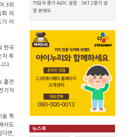
가입자 증가·AIDC 성장…SKT 2분기 성
어 3위
장 본궤도
동화 라
드가 이
워 한국
순차 투
니다.
속 충전
‘전기차
기술 혁
요에서도
뉴스북
었다면,