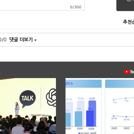
0
/
300
추천
0/0
댓글 더보기