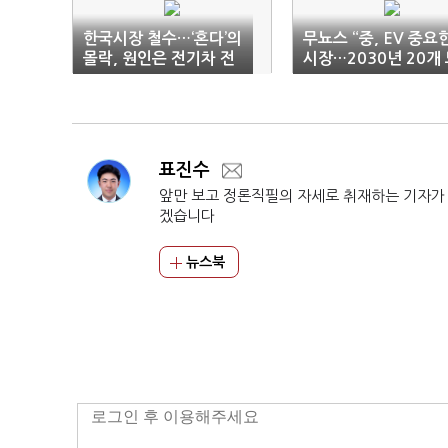
한국시장 철수…‘혼다’의
무뇨스 “중, EV 중요
몰락, 원인은 전기차 전
시장…2030년 20개
략 실패
델 출시”
표진수
앞만 보고 정론직필의 자세로 취재하는 기자가
겠습니다
뉴스북