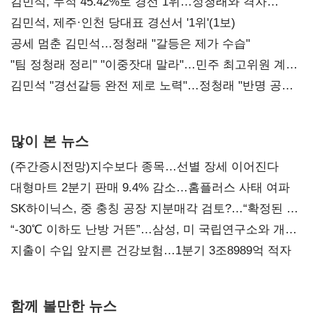
김민석, 누적 45.42%로 경선 1위…정청래와 격차
0.86%p(2보)
김민석, 제주·인천 당대표 경선서 '1위'(1보)
공세 멈춘 김민석…정청래 "갈등은 제가 수습"
"팀 정청래 정리" "이중잣대 말라"…민주 최고위원 계파
다툼 격화
김민석 "경선갈등 완전 제로 노력"…정청래 "반명 공세
사과부터"
많이 본 뉴스
(주간증시전망)지수보다 종목…선별 장세 이어진다
대형마트 2분기 판매 9.4% 감소…홈플러스 사태 여파
SK하이닉스, 중 충칭 공장 지분매각 검토?…“확정된 바
없어”
“-30℃ 이하도 난방 거뜬”…삼성, 미 국립연구소와 개발
협력
지출이 수입 앞지른 건강보험…1분기 3조8989억 적자
함께 볼만한 뉴스