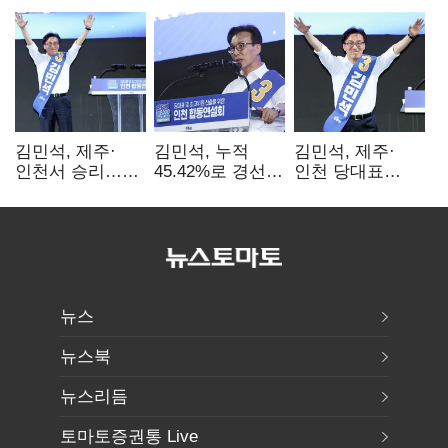
김민석, 제주·
김민석, 누적
김민석, 제주·
인천서 승리…
45.42%로 경선
인천 당대표
누적 득표율 '1위
1위…정청래와
경선서 '1위'(1보)
탈환'(종합)
격차
0.86%p(2보)
뉴스
뉴스북
뉴스리듬
토마토증권통 Live