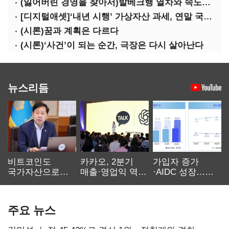
(잃어버린 경영을 찾아서)발베크행 열차와 속도의 환상: 디지털 전환과 물류 혁신의 포용적 노동 전략
[디지털애셋]‘내년 시행’ 가상자산 과세, 연말 국회 문턱 넘을까
(시론)꿈과 계획은 다르다
(시론)‘사건’이 되는 순간, 극장은 다시 살아난다
뉴스리듬
비트코인도
카카오, 2분기
가입자 증가
국가자산으로…'
매출·영업익 역대
·AIDC 성장…
보관·평가·처분'
최대…에이전트
SKT 2분기 성장
기준은 숙제
AI 수익화 관건
본궤도
주요 뉴스