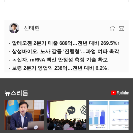
신태현
알테오젠 2분기 매출 689억…전년 대비 269.5%↑
삼성바이오, 노사 갈등 '진행형'…파업 여파 촉각
녹십자, mRNA 백신 안정성 측정 기술 확보
보령 2분기 영업익 238억…전년 대비 6.2%↓
뉴스리듬