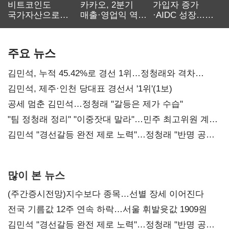
비트코인도
카카오, 2분기
가입자 증가
국가자산으로…'
매출·영업익 역대
·AIDC 성장…
보관·평가·처분'
최대…에이전트
SKT 2분기 성장
기준은 숙제
AI 수익화 관건
본궤도
주요 뉴스
김민석, 누적 45.42%로 경선 1위…정청래와 격차
0.86%p(2보)
김민석, 제주·인천 당대표 경선서 '1위'(1보)
공세 멈춘 김민석…정청래 "갈등은 제가 수습"
"팀 정청래 정리" "이중잣대 말라"…민주 최고위원 계파
다툼 격화
김민석 "경선갈등 완전 제로 노력"…정청래 "반명 공세
사과부터"
많이 본 뉴스
(주간증시전망)지수보다 종목…선별 장세 이어진다
전국 기름값 12주 연속 하락…서울 휘발윳값 1909원
김민석 "경선갈등 완전 제로 노력"…정청래 "반명 공세