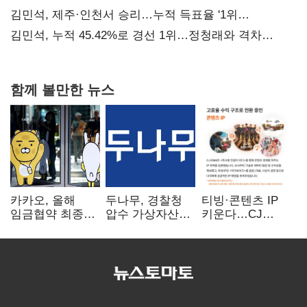
사과부터"
김민석, 제주·인천서 승리…누적 득표율 '1위
탈환'(종합)
김민석, 누적 45.42%로 경선 1위…정청래와 격차
0.86%p(2보)
함께 볼만한 뉴스
카카오, 올해
두나무, 경찰청
티빙·콘텐츠 IP
임금협약 최종
압수 가상자산
키운다…CJ
타결…연봉 6.3%
보관 맡는다…
ENM, 하반기
인상·격려금
커스터디 사업
글로벌 확장 가속
300만원
최종 낙찰