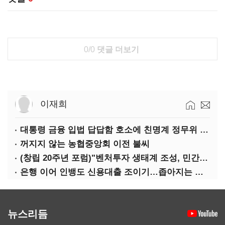
0/0
댓글 더보기
이재희
대통령 금융 입법 답답함 호소에 친명계 정무위 무더기 지원
꺼지지 않는 농협중앙회 이전 불씨
(창립 20주년 포럼)"벤처투자 생태계 조성, 민간자본이 주도해야"
은행 이어 인뱅도 신용대출 조이기…좁아지는 급전 창구
뉴스리듬