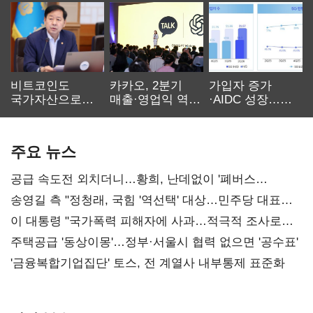
비트코인도
카카오, 2분기
가입자 증가
국가자산으로…'
매출·영업익 역대
·AIDC 성장…
보관·평가·처분'
최대…에이전트
SKT 2분기 성장
기준은 숙제
AI 수익화 관건
본궤도
주요 뉴스
공급 속도전 외치더니…황희, 난데없이 '폐버스
리모델링' 제안
송영길 측 "정청래, 국힘 '역선택' 대상…민주당 대표로
총선 지휘 못해"
이 대통령 "국가폭력 피해자에 사과…적극적 조사로
진실 밝혀야"
주택공급 '동상이몽'…정부·서울시 협력 없으면 '공수표'
'금융복합기업집단' 토스, 전 계열사 내부통제 표준화