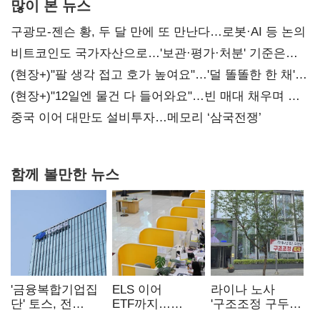
많이 본 뉴스
구광모-젠슨 황, 두 달 만에 또 만난다…로봇·AI 등 논의
비트코인도 국가자산으로…'보관·평가·처분' 기준은
숙제
(현장+)"팔 생각 접고 호가 높여요"…'덜 똘똘한 한 채'
20억 키맞추기
(현장+)"12일엔 물건 다 들어와요"…빈 매대 채우며 문
연 홈플러스
중국 이어 대만도 설비투자…메모리 ‘삼국전쟁’
함께 볼만한 뉴스
'금융복합기업집
ELS 이어
라이나 노사
단' 토스, 전
ETF까지…
'구조조정 구두
계열사 내부통제
고위험상품 판매
합의안' 도출