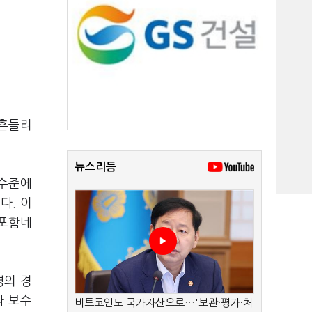
 흔들리
뉴스리듬
뢰수준에
다. 이
고포함네
영의 경
라 보수
비트코인도 국가자산으로…'보관·평가·처