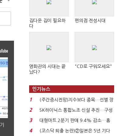
순
집다운 집이 필요하
편의점 전성시대
다
영화관의 시대는 끝
"CD로 구워오세요"
났다?
인기뉴스
1
(주간증시전망)지수보다 종목…선별 장
세 이어진다...
2
SK하이닉스 통합노조 신설 추진…구성
원간 성과급 불...
3
대형마트 2분기 판매 9.4% 감소…홈
분기
플러스 사태 여파...
4
(코스닥 퇴출 논란)②일본은 5년 기다