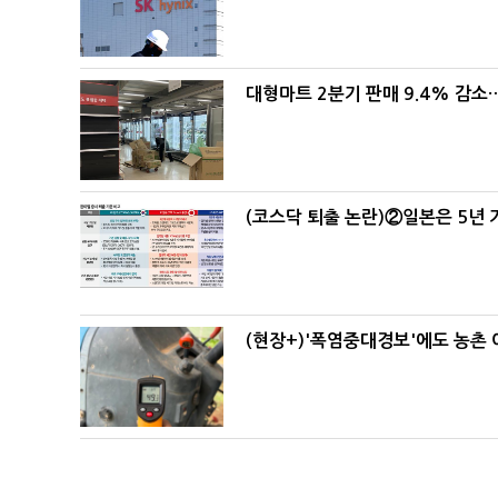
대형마트 2분기 판매 9.4% 감
(코스닥 퇴출 논란)②일본은 5년
(현장+)'폭염중대경보'에도 농촌