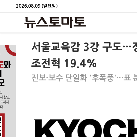
2026.08.09 (일요일)
서울교육감 3강 구도…정근
조전혁 19.4%
진보·보수 단일화 '후폭풍'…표 