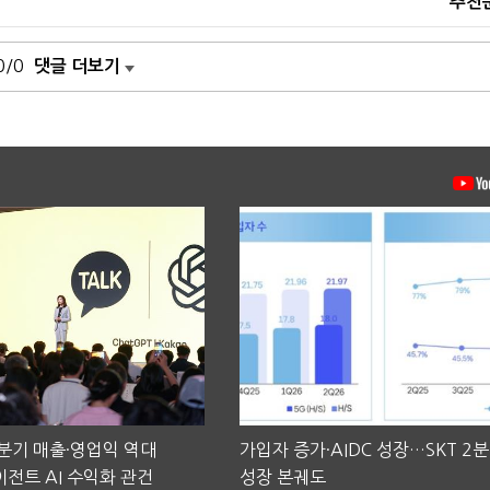
추천
0/0
댓글 더보기
2분기 매출·영업익 역대
가입자 증가·AIDC 성장…SKT 2
전트 AI 수익화 관건
성장 본궤도