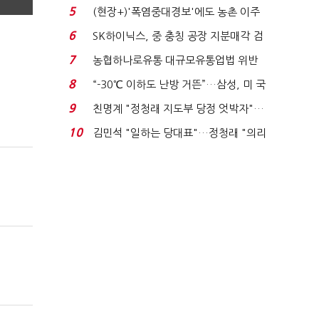
려주는데 우리는 ...
5
(현장+)'폭염중대경보'에도 농촌 이주
노동자는 강행군…'야...
6
SK하이닉스, 중 충칭 공장 지분매각 검
토?…“확정된 바...
7
농협하나로유통 대규모유통업법 위반
적발…공정위, 과...
8
“-30℃ 이하도 난방 거뜬”…삼성, 미 국
립연구소와 개...
9
친명계 "정청래 지도부 당정 엇박자"…
친청계 "신천지 오...
10
김민석 "일하는 당대표"…정청래 "의리
가 제일 중요"...