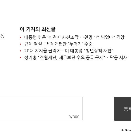
이 기자의 최신글
쓰겠
대통령 엮은 '신천지 사진조작'…친명 "선 넘었다" 격앙
규제 역설…세제개편안 '누더기' 수순
20대 지지율 급락에…이 대통령 "청년정책 재편"
성기홍 "전월세난, 세금보단 수요·공급 문제"…닥공 시사
0
/
300