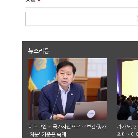
뉴스리듬
비트코인도 국가자산으로…'보관·평가
카카오, 
·처분' 기준은 숙제
최대…에이