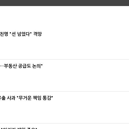
친명 "선 넘었다" 격앙
리…부동산 공급도 논의"
유출 사과 "무거운 책임 통감"