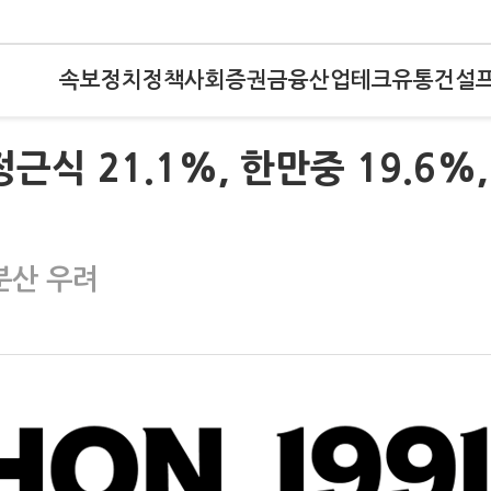
속보
정치
정책
사회
증권
금융
산업
테크
유통
건설
식 21.1%, 한만중 19.6%,
분산 우려