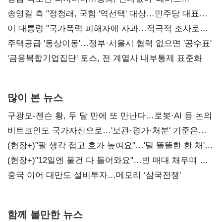
리모델링' 제안
송영길 측 "정청래, 국힘 '역선택' 대상…민주당 대표로
총선 지휘 못해"
이 대통령 "국가폭력 피해자에 사과…적극적 조사로
진실 밝혀야"
주택공급 '동상이몽'…정부·서울시 협력 없으면 '공수표'
'금융복합기업집단' 토스, 전 계열사 내부통제 표준화
많이 본 뉴스
구광모-젠슨 황, 두 달 만에 또 만난다…로봇·AI 등 논의
비트코인도 국가자산으로…'보관·평가·처분' 기준은
숙제
(현장+)"팔 생각 접고 호가 높여요"…'덜 똘똘한 한 채'
20억 키맞추기
(현장+)"12일엔 물건 다 들어와요"…빈 매대 채우며 문
연 홈플러스
중국 이어 대만도 설비투자…메모리 ‘삼국전쟁’
함께 볼만한 뉴스