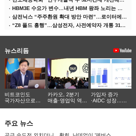
HBM3E 수요가 변수…내년 HBM 왕좌 노리는 삼성
삼전닉스 “주주환원 확대 방안 마련”…로이터에 성명 보내
“Z8 폴드 흥행”…삼성전자, 사전예약자 개통 31일까지 연장
뉴스리듬
비트코인도
카카오, 2분기
가입자 증가
국가자산으로…'
매출·영업익 역대
·AIDC 성장…
보관·평가·처분'
최대…에이전트
SKT 2분기 성장
기준은 숙제
AI 수익화 관건
본궤도
주요 뉴스
공급 속도전 외치더니…황희, 난데없이 '폐버스