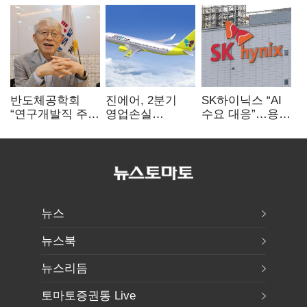
반도체공학회
진에어, 2분기
SK하이닉스 “AI
“연구개발직 주
영업손실
수요 대응”…용인
52시간제
731억…유가
·청주 팹에 54조
개선해야”
상승 여파
투자
뉴스
뉴스북
뉴스리듬
토마토증권통 Live