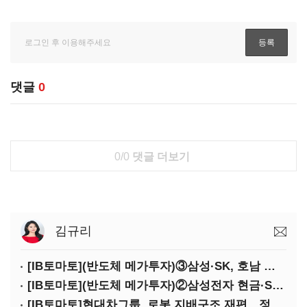
댓글
0
0/0
댓글 더보기
김규리
[IB토마토](반도체 메가투자)③삼성·SK, 호남 동시 출격…인력·협력사 쟁탈전
[IB토마토](반도체 메가투자)②삼성전자 현금·SDI 차입…엇갈린 2655조 투자체력
[IB토마토]현대차그룹, 로봇 지배구조 재편…정의선 1245억 추가 투입 유력