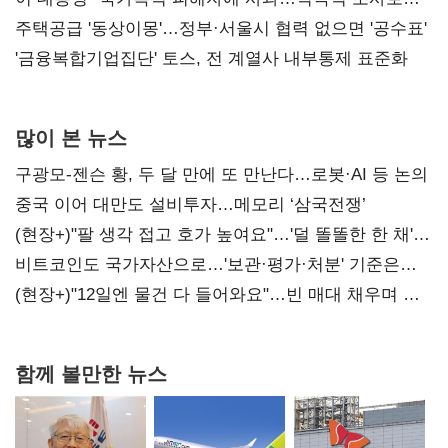
진실 밝혀야"
주택공급 '동상이몽'…정부·서울시 협력 없으면 '공수표'
'금융복합기업집단' 토스, 전 계열사 내부통제 표준화
많이 본 뉴스
구광모-젠슨 황, 두 달 만에 또 만난다…로봇·AI 등 논의
중국 이어 대만도 설비투자…메모리 ‘삼국전쟁’
(현장+)"팔 생각 접고 호가 높여요"…'덜 똘똘한 한 채'
20억 키맞추기
비트코인도 국가자산으로…'보관·평가·처분' 기준은
숙제
(현장+)"12일엔 물건 다 들어와요"…빈 매대 채우며 문
연 홈플러스
함께 볼만한 뉴스