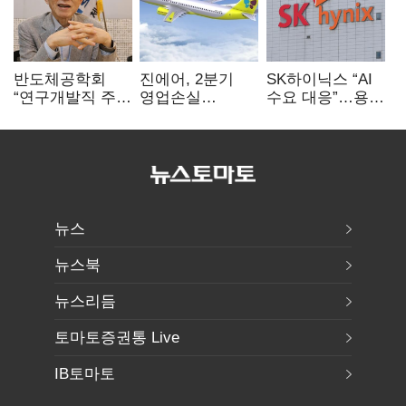
반도체공학회
진에어, 2분기
SK하이닉스 “AI
“연구개발직 주
영업손실
수요 대응”…용인
52시간제
731억…유가
·청주 팹에 54조
개선해야”
상승 여파
투자
뉴스
뉴스북
뉴스리듬
토마토증권통 Live
IB토마토