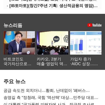
[IB토마토](창간7주년 기획: 생산적금융의 명암)③선택받은 산업, 커진 자금격차
뉴스리듬
비트코인도
카카오, 2분기
가입자 증가
국가자산으로…'
매출·영업익 역대
·AIDC 성장…
보관·평가·처분'
최대…에이전트
SKT 2분기 성장
기준은 숙제
AI 수익화 관건
본궤도
주요 뉴스
공급 속도전 외치더니…황희, 난데없이 '폐버스
리모델링' 제안
송영길 측 "정청래, 국힘 '역선택' 대상…민주당 대표로
총선 지휘 못해"
이 대통령 "국가폭력 피해자에 사과…적극적 조사로