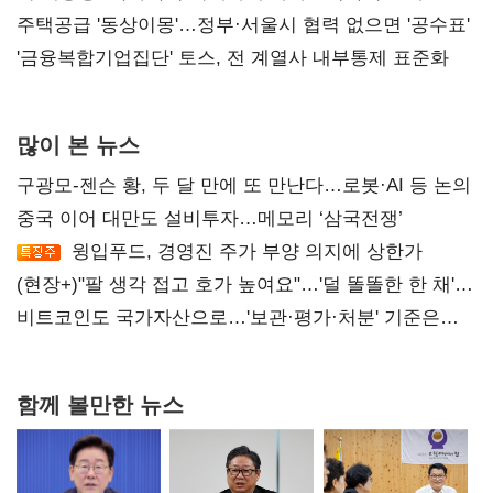
진실 밝혀야"
주택공급 '동상이몽'…정부·서울시 협력 없으면 '공수표'
'금융복합기업집단' 토스, 전 계열사 내부통제 표준화
많이 본 뉴스
구광모-젠슨 황, 두 달 만에 또 만난다…로봇·AI 등 논의
중국 이어 대만도 설비투자…메모리 ‘삼국전쟁’
윙입푸드, 경영진 주가 부양 의지에 상한가
(현장+)"팔 생각 접고 호가 높여요"…'덜 똘똘한 한 채'
20억 키맞추기
비트코인도 국가자산으로…'보관·평가·처분' 기준은
숙제
함께 볼만한 뉴스