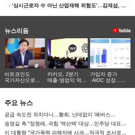
'상시근로자 수 아닌 산업재해 위험도'…김재섭, 산재예방 지원기준 손질
뉴스리듬
비트코인도
카카오, 2분기
가입자 증가
국가자산으로…'
매출·영업익 역대
·AIDC 성장…
보관·평가·처분'
최대…에이전트
SKT 2분기 성장
기준은 숙제
AI 수익화 관건
본궤도
주요 뉴스
공급 속도전 외치더니…황희, 난데없이 '폐버스
리모델링' 제안
송영길 측 "정청래, 국힘 '역선택' 대상…민주당 대표로
총선 지휘 못해"
이 대통령 "국가폭력 피해자에 사과…적극적 조사로