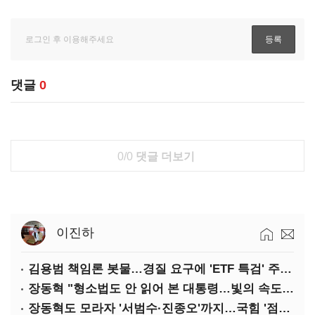
댓글
0
0/0
댓글 더보기
이진하
김용범 책임론 봇물…경질 요구에 'ETF 특검' 주장까지
장동혁 "형소법도 안 읽어 본 대통령…빛의 속도로 무너질 것"
장동혁도 모라자 '서범수·진종오'까지…국힘 '점입가경'