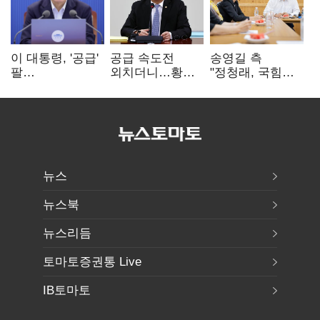
이 대통령, '공급'
공급 속도전
송영길 측
팔
외치더니…황희,
"정청래, 국힘
걷어붙였는데…
난데없이 '폐버스
'역선택' 대상…
여 내부선
리모델링' 제안
민주당 대표로
'부동산
총선 지휘 못해"
망언'(종합)
뉴스
뉴스북
뉴스리듬
토마토증권통 Live
IB토마토