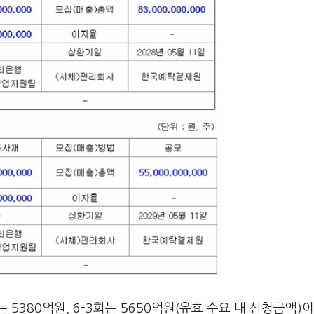
는 5380억원, 6-3회는 5650억원(유효 수요 내 신청금액)