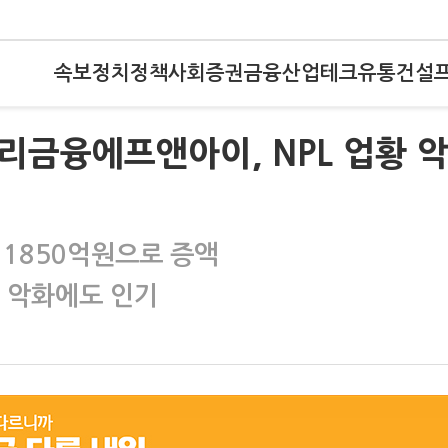
속보
정치
정책
사회
증권
금융
산업
테크
유통
건설
)우리금융에프앤아이, NPL 업황 
 1850억원으로 증액
조 악화에도 인기