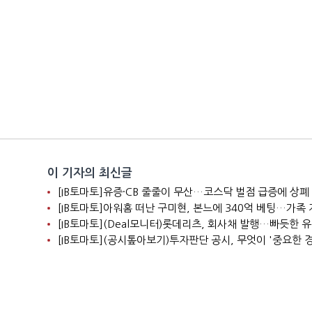
이 기자의 최신글
[IB토마토]유증·CB 줄줄이 무산…코스닥 벌점 급증에 상폐