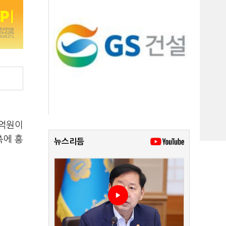
0억원이
측에 흥
뉴스리듬