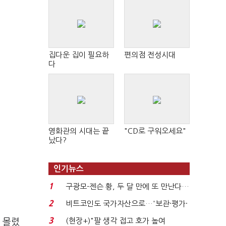
집다운 집이 필요하
편의점 전성시대
다
영화관의 시대는 끝
"CD로 구워오세요"
났다?
인기뉴스
1
구광모-젠슨 황, 두 달 만에 또 만난다…
로봇·AI 등 논...
2
비트코인도 국가자산으로…'보관·평가·
처분' 기준은 ...
3
(현장+)"팔 생각 접고 호가 높여
이 몰렸