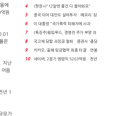
요"…'덜 똘똘한 한 채' 20...
금융에
4
(현장+)"12일엔 물건 다 들어와요"…
0억원
빈 매대 채우며 문 연 ...
5
중국 이어 대만도 설비투자…메모리 ‘삼
국전쟁’
6
이 대통령 "국가폭력 피해자에 사과…
적극적 조사로 진...
7
(특징주)윙입푸드, 경영진 주가 부양 의
.01
지에 상한가...
자율은
8
국고채 담합 과징금 철퇴…증권사 '충당
금 폭탄' 우려...
9
카카오, 올해 임금협약 최종 타결…연봉
6.3% 인상·격려...
10
네이버, 2분기 영업익 5203억원…전년
. 지난
비 0.2% 감소...
. 어음
전년 1
 규모가