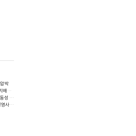
 압박
[IB토마토]아워홈 떠난 구미현, 본느에 340억 베팅…가족 지배체제 구축
[IB토마토](Deal모니터)롯데리츠, 회사채 발행…빠듯한 유동성 차환으로 대응
[IB토마토](공시톺아보기)투자판단 공시, 무엇이 '중요한 경영사항'일까