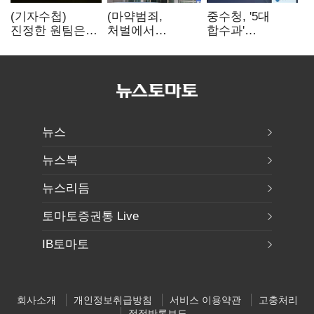
(기자수첩)
(마약범죄,
중수청, '5대
진정한 원팀은
처벌에서
합수과'
'시민과 함께'일
치료로)②(단독)"
띄운다는데…
때 완성
마약은 전염병…
수사·기소
여성 맞춤형
분리로 협력방안
재활과정 개발
'부재'
중"
뉴스
뉴스북
뉴스리듬
토마토증권통 Live
IB토마토
회사소개
개인정보취급방침
서비스 이용약관
고충처리
정정반론보도