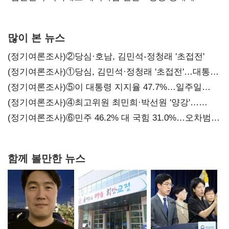
조성해 대체불가 K-방산 도약"
많이 본 뉴스
(정기여론조사)②당심·호남, 김민석-정청래 '초접전'
(정기여론조사)①당심, 김민석·정청래 '초접전'…대통령
지지도 '50% 아래로'(종합)
(정기여론조사)⑤이 대통령 지지율 47.7%…일주일
만에 다시 40%대
(정기여론조사)④최고위원 최민희·박선원 '양강'…
서미화·이성윤·임미애 뒤이어
(정기여론조사)⑥민주 46.2% 대 국힘 31.0%…오차범위
밖 격차 '유지'
함께 볼만한 뉴스