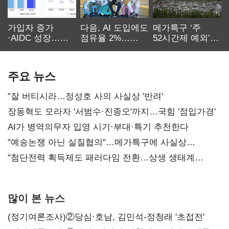
가입자 증가
다음, AI 도입에도
메가특구 ‘주
·AIDC 성장…
점유율 2%…
52시간제 예외’
SKT 2분기 성장
에이전트
고개…
본궤도
차별화가 관건
반도체업계 촉각
주요 뉴스
"잘 버티시라…정성호 사의 사실상 '반려'
장동혁도 모라자 '서범수·진종오'까지…국힘 '점입가경'
AI가 병역의무자 입영 시기·부대·특기 추천한다
"예송논쟁 아닌 실질협의"…메가특구에 사실상
'노동유연화'
"첨단전력 획득제도 패러다임 전환…상생 생태계
조성해 대체불가 K-방산 도약"
많이 본 뉴스
(정기여론조사)②당심·호남, 김민석-정청래 '초접전'