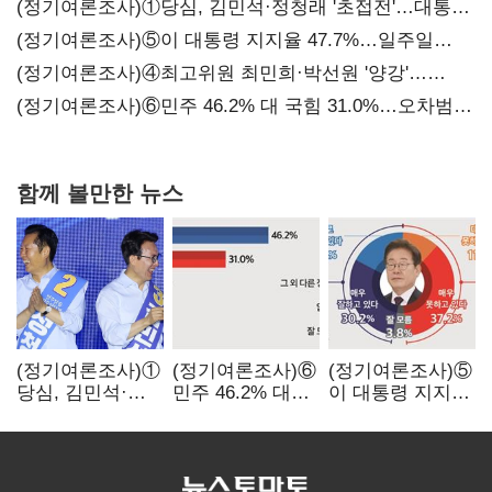
(정기여론조사)①당심, 김민석·정청래 '초접전'…대통령
지지도 '50% 아래로'(종합)
(정기여론조사)⑤이 대통령 지지율 47.7%…일주일
만에 다시 40%대
(정기여론조사)④최고위원 최민희·박선원 '양강'…
서미화·이성윤·임미애 뒤이어
(정기여론조사)⑥민주 46.2% 대 국힘 31.0%…오차범위
밖 격차 '유지'
함께 볼만한 뉴스
(정기여론조사)①
(정기여론조사)⑥
(정기여론조사)⑤
당심, 김민석·
민주 46.2% 대
이 대통령 지지율
정청래 '초접전'…
국힘 31.0%…
47.7%…일주일
대통령 지지도
오차범위 밖 격차
만에 다시 40%대
'50%
'유지'
아래로'(종합)