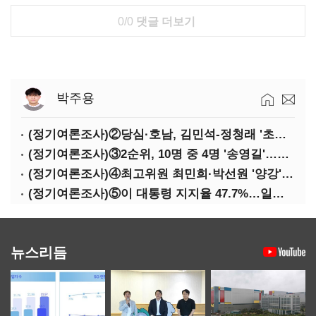
0/0
댓글 더보기
박주용
(정기여론조사)②당심·호남, 김민석-정청래 '초접전'
(정기여론조사)③2순위, 10명 중 4명 '송영길'…정청래 '한 자릿수'
(정기여론조사)④최고위원 최민희·박선원 '양강'…서미화·이성윤·임미애 뒤이어
(정기여론조사)⑤이 대통령 지지율 47.7%…일주일 만에 다시 40%대
뉴스리듬