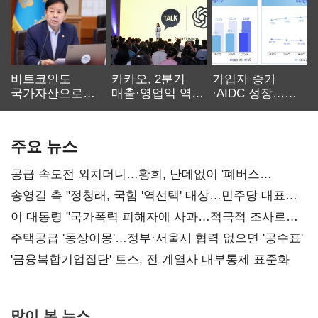
비트코인도
카카오, 2분기
가입자 증가
국가자산으로…'
매출·영업익 역대
·AIDC 성장…
보관·평가·처분'
최대…에이전트
SKT 2분기 성장
기준은 숙제
AI 수익화 관건
본궤도
주요 뉴스
공급 속도전 외치더니…황희, 난데없이 '폐버스
리모델링' 제안
송영길 측 "정청래, 국힘 '역선택' 대상…민주당 대표로
총선 지휘 못해"
이 대통령 "국가폭력 피해자에 사과…적극적 조사로
진실 밝혀야"
주택공급 '동상이몽'…정부·서울시 협력 없으면 '공수표'
'금융복합기업집단' 토스, 전 계열사 내부통제 표준화
많이 본 뉴스