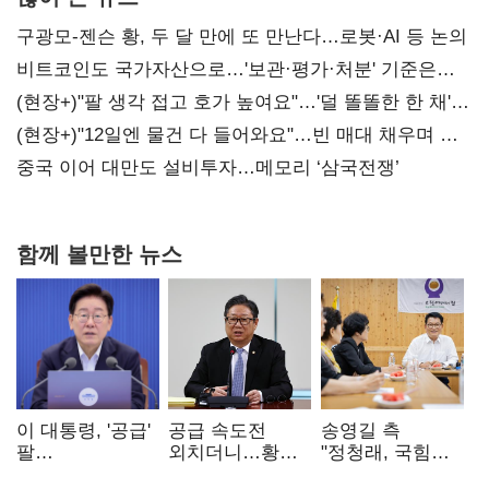
구광모-젠슨 황, 두 달 만에 또 만난다…로봇·AI 등 논의
비트코인도 국가자산으로…'보관·평가·처분' 기준은
숙제
(현장+)"팔 생각 접고 호가 높여요"…'덜 똘똘한 한 채'
20억 키맞추기
(현장+)"12일엔 물건 다 들어와요"…빈 매대 채우며 문
연 홈플러스
중국 이어 대만도 설비투자…메모리 ‘삼국전쟁’
함께 볼만한 뉴스
이 대통령, '공급'
공급 속도전
송영길 측
팔
외치더니…황희,
"정청래, 국힘
걷어붙였는데…
난데없이 '폐버스
'역선택' 대상…