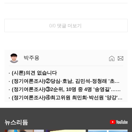
0/0
댓글 더보기
박주용
(시론)의견 없습니다
(정기여론조사)②당심·호남, 김민석-정청래 '초접전'
(정기여론조사)③2순위, 10명 중 4명 '송영길'…정청래 '한 자릿수'
(정기여론조사)④최고위원 최민희·박선원 '양강'…서미화·이성윤·임미애 뒤이어
뉴스리듬