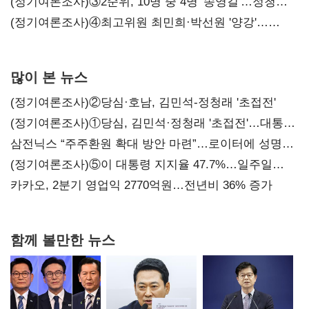
(정기여론조사)③2순위, 10명 중 4명 '송영길'…정청래
'한 자릿수'
(정기여론조사)④최고위원 최민희·박선원 '양강'…
서미화·이성윤·임미애 뒤이어
많이 본 뉴스
(정기여론조사)②당심·호남, 김민석-정청래 '초접전'
(정기여론조사)①당심, 김민석·정청래 '초접전'…대통령
지지도 '50% 아래로'(종합)
삼전닉스 “주주환원 확대 방안 마련”…로이터에 성명
보내
(정기여론조사)⑤이 대통령 지지율 47.7%…일주일
만에 다시 40%대
카카오, 2분기 영업익 2770억원…전년비 36% 증가
함께 볼만한 뉴스