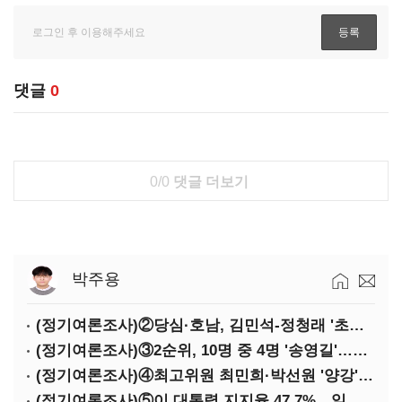
댓글
0
0/0
댓글 더보기
박주용
(정기여론조사)②당심·호남, 김민석-정청래 '초접전'
(정기여론조사)③2순위, 10명 중 4명 '송영길'…정청래 '한 자릿수'
(정기여론조사)④최고위원 최민희·박선원 '양강'…서미화·이성윤·임미애 뒤이어
(정기여론조사)⑤이 대통령 지지율 47.7%…일주일 만에 다시 40%대