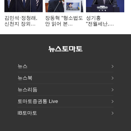
김민석·정청래,
장동혁 "형소법도
성기홍
신천지 장외
안 읽어 본
"전월세난,
설전…송영길
대통령…빛의
세금보단 수요·
"호남 계몽 규탄"
속도로 무너질
공급 문제"…닥공
것"
시사
뉴스
뉴스북
뉴스리듬
토마토증권통 Live
IB토마토