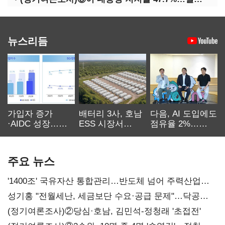
뉴스리듬
가입자 증가
배터리 3사, 호남
다음, AI 도입에도
·AIDC 성장…
ESS 시장서
점유율 2%…
SKT 2분기 성장
‘격돌’
에이전트
본궤도
차별화가 관건
주요 뉴스
'1400조' 국유자산 통합관리…반도체 넘어 주력산업
구조혁신
성기홍 "전월세난, 세금보단 수요·공급 문제"…닥공
시사
(정기여론조사)②당심·호남, 김민석-정청래 '초접전'