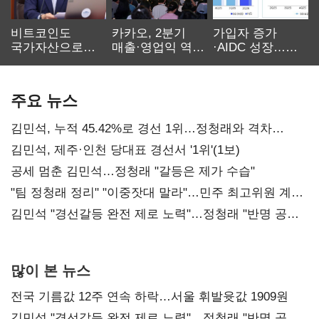
비트코인도
카카오, 2분기
가입자 증가
국가자산으로…'
매출·영업익 역대
·AIDC 성장…
보관·평가·처분'
최대…에이전트
SKT 2분기 성장
기준은 숙제
AI 수익화 관건
본궤도
주요 뉴스
김민석, 누적 45.42%로 경선 1위…정청래와 격차
0.86%p(2보)
김민석, 제주·인천 당대표 경선서 '1위'(1보)
공세 멈춘 김민석…정청래 "갈등은 제가 수습"
"팀 정청래 정리" "이중잣대 말라"…민주 최고위원 계파
다툼 격화
김민석 "경선갈등 완전 제로 노력"…정청래 "반명 공세
사과부터"
많이 본 뉴스
전국 기름값 12주 연속 하락…서울 휘발윳값 1909원
김민석 "경선갈등 완전 제로 노력"…정청래 "반명 공세