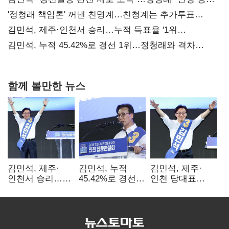
사과부터"
'정청래 책임론' 꺼낸 친명계…친청계는 추가투표
때리기
김민석, 제주·인천서 승리…누적 득표율 '1위
탈환'(종합)
김민석, 누적 45.42%로 경선 1위…정청래와 격차
0.86%p(2보)
함께 볼만한 뉴스
김민석, 제주·
김민석, 누적
김민석, 제주·
인천서 승리…
45.42%로 경선
인천 당대표
누적 득표율 '1위
1위…정청래와
경선서 '1위'(1보)
탈환'(종합)
격차
0.86%p(2보)