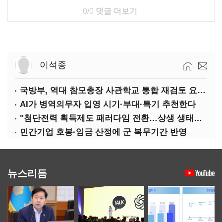
0/0
댓글 더보기
이석종
국방부, 역대 참모총장 사관학교 통합 재검토 요구에 "다양한 의견 수렴해 합리적 시스템 만들 것"
AI가 병역의무자 입영 시기·부대·특기 추천한다
"첨단전력 획득제도 패러다임 전환…상생 생태계 조성해 대체불가 K-방산 도약"
민간기업 호봉·임금 산정에 군 복무기간 반영
뉴스리듬