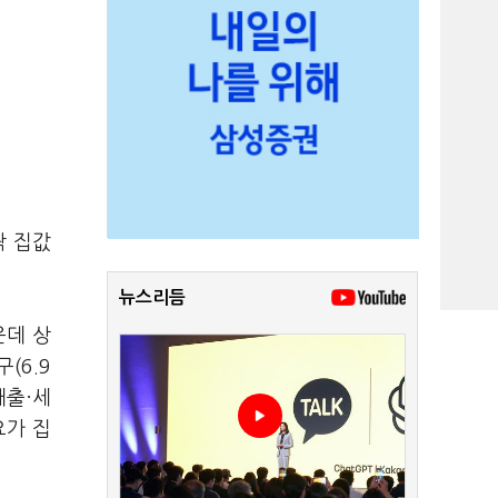
곽 집값
뉴스리듬
운데 상
(6.9
대출·세
요가 집