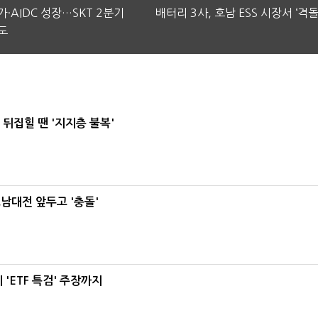
·AIDC 성장…SKT 2분기
배터리 3사, 호남 ESS 시장서 ‘격돌
도
뒤집힐 땐 '지지층 불복'
호남대전 앞두고 '충돌'
'ETF 특검' 주장까지