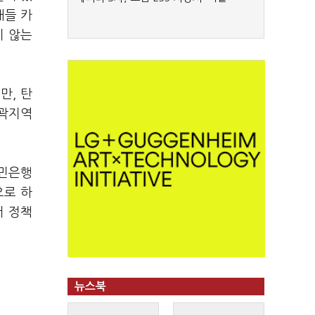
내들 카
지 않는
만, 탄
외곽지역
국민은행
으로 하
서 정책
뉴스북