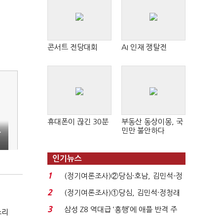
콘서트 전당대회
AI 인재 쟁탈전
휴대폰이 끊긴 30분
부동산 동상이몽, 국
민만 불안하다
…
인기뉴스
1
(정기여론조사)②당심·호남, 김민석-정
청래 '초접전'...
2
(정기여론조사)①당심, 김민석·정청래
'초접전'…대통령 ...
3
삼성 Z8 역대급 ‘흥행’에 애플 반격 주
소리