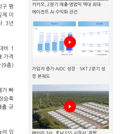
카카오, 2분기 매출·영업익 역대 최대…
악구 평
에이전트 AI 수익화 관건
실제 이
. 3년
대비 1
대 가격
(9층)
가입자 증가·AIDC 성장…SKT 2분기 성
장 본궤도
세가 빠
 상승폭
대출 규
눌려 있
배터리 3사, 호남 ESS 시장서 ‘격돌’