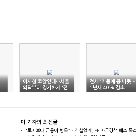
이사철 코앞인데…서울
전세 '가뭄에 콩 나듯'
외곽부터 경기까지 '전
1년새 40% 감소
세 실종'
이 기자의 최신글
다!
"토지보다 금융이 병목"…건설업계, PF 자금경색 해소 목