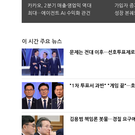
카카오, 2분기 매출·영업익 역대
가입자 증가
최대…에이전트 AI 수익화 관건
성장 본궤
이 시간 주요 뉴스
문제는 전대 이후…선호투표제로 
"1차 투표서 과반" "게임 끝"…
김용범 책임론 봇물…경질 요구에 