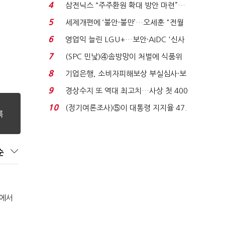
목…9월 ‘폴...
4
삼전닉스 “주주환원 확대 방안 마련”…
로이터에 성명...
5
세제개편에 ‘불안·불만’…오세훈 "전월
세 구하기 더 ...
6
영업익 늘린 LGU+…보안·AIDC '신사
업 드라이브'...
7
(SPC 민낯)④솜방망이 처벌에 식품위
생법 위반 반복...
8
기업은행, 소비자피해보상 부실심사·보
이스피싱 공시 ...
9
경상수지 또 역대 최고치…사상 첫 400
억달러에 '3% 성...
10
(정기여론조사)⑤이 대통령 지지율 47.
7%…일주일 만에 ...
순
장에서