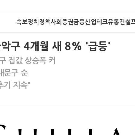
속보
정치
정책
사회
증권
금융
산업
테크
유통
건설
구 4개월 새 8% '급등'
구 집값 상승폭 커
대문구 순
추기 지속"