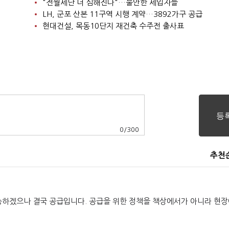
"전월세난 더 심해진다"…불안한 세입자들
LH, 군포 산본 11구역 시행 계약…3892가구 공급
현대건설, 목동10단지 재건축 수주전 출사표
0
/
300
추천
능하겠으나 결국 공급입니다. 공급을 위한 정책을 책상에서가 아니라 현