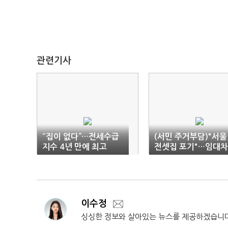
관련기사
“집이 없다”…전세수급
(서민 주거부담)"서울
지수 4년 만에 최고
전셋집 포기"…임대차
시장 절반 '준월세'
이수정
싱싱한 정보와 살아있는 뉴스를 제공하겠습니