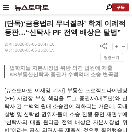
구독
(단독)‘금융법리 무너질라’ 학계 이례적
등판…“신탁사 PF 전액 배상은 탈법”
입력: 2026-05-05 10:47:16
수정: 2026-05-05 15:26:19
답글쓰기
법학자들 자본시장법 위반 의견 법원에 제출
KB부동산신탁과 증권가 수백억대 소송 변곡점
[뉴스토마토 이재영 기자] 부동산 프로젝트파이낸싱
(PF) 사업장 부실 책임을 두고 증권사(대주단)와 신
탁사 간 수백억 원대 소송전이 격화되는 가운데, 국내
상법 및 신탁법 권위자들이 소송 진행 중인 재판부에
"신탁사의 대출 원리금 전액 배상은 자본시장법 위
반"이라는 공식 의견서를 제출한 것으로 확인됐습니