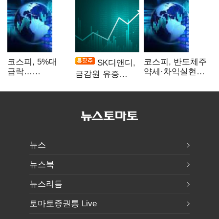
코스피, 5%대
코스피, 반도체주
SK디앤디,
급락…
약세·차익실현에
금감원 유증
매도사이드카
2%대 하락
제동에 장 초반
발동
상한가
뉴스
뉴스북
뉴스리듬
토마토증권통 Live