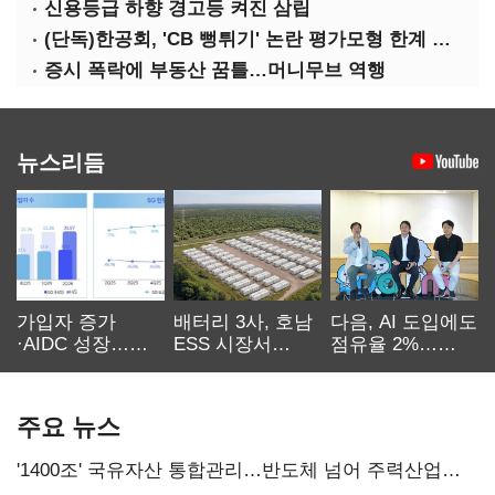
신용등급 하향 경고등 켜진 삼립
(단독)한공회, 'CB 뻥튀기' 논란 평가모형 한계 인정…당국 방관 속 장부 왜곡 수두룩
증시 폭락에 부동산 꿈틀…머니무브 역행
뉴스리듬
가입자 증가
배터리 3사, 호남
다음, AI 도입에도
·AIDC 성장…
ESS 시장서
점유율 2%…
SKT 2분기 성장
‘격돌’
에이전트
본궤도
차별화가 관건
주요 뉴스
'1400조' 국유자산 통합관리…반도체 넘어 주력산업