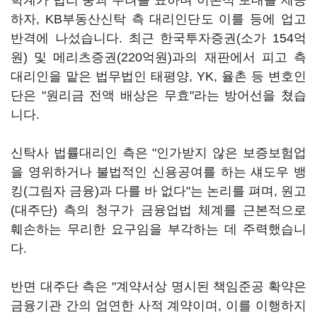
학계가 법리 붕괴 우려를 표하며 이론적 토대를 제공
하자, KB부동산신탁 측 대리인단도 이를 등에 업고
반격에 나섰습니다. 최근 한국투자증권(소가 154억
원) 및 메리츠증권(220억원)과의 재판에서 피고 측
대리인을 맡은 법무법인 태평양, YK, 율촌 등 변호인
단은 "원리금 전액 배상은 무효"라는 방어선을 쳤습
니다.
신탁사 법률대리인 측은 "인가받지 않은 보증보험업
을 영위하거나 불법적인 신용공여를 하는 섀도우 뱅
킹(그림자 금융)과 다를 바 없다"는 논리를 펴며, 원고
(대주단) 측의 청구가 금융업법 체계를 근본적으로
훼손하는 무리한 요구임을 부각하는 데 주력했습니
다.
반면 대주단 측은 "계약서상 명시된 책임준공 확약은
금융기관 간의 엄연한 사적 계약이며, 이를 이행하지