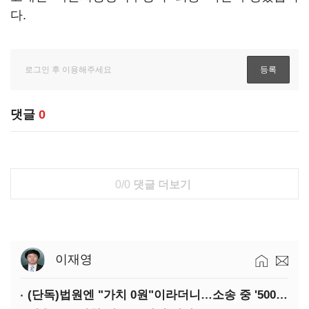
다.
댓글
0
0/0
댓글 더보기
이재영
(단독)법원엔 "가치 0원"이라더니…소송 중 '500원 유증' 강행한 라인게임즈