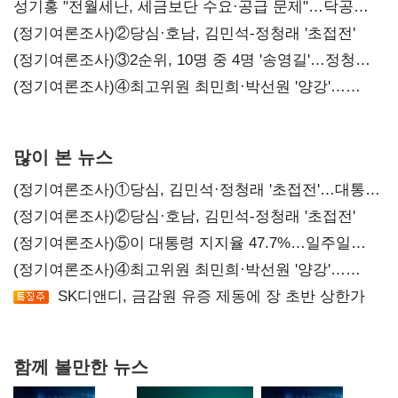
구조혁신
성기홍 "전월세난, 세금보단 수요·공급 문제"…닥공
시사
(정기여론조사)②당심·호남, 김민석-정청래 '초접전'
(정기여론조사)③2순위, 10명 중 4명 '송영길'…정청래
'한 자릿수'
(정기여론조사)④최고위원 최민희·박선원 '양강'…
서미화·이성윤·임미애 뒤이어
많이 본 뉴스
(정기여론조사)①당심, 김민석·정청래 '초접전'…대통령
지지도 '50% 아래로'(종합)
(정기여론조사)②당심·호남, 김민석-정청래 '초접전'
(정기여론조사)⑤이 대통령 지지율 47.7%…일주일
만에 다시 40%대
(정기여론조사)④최고위원 최민희·박선원 '양강'…
서미화·이성윤·임미애 뒤이어
SK디앤디, 금감원 유증 제동에 장 초반 상한가
함께 볼만한 뉴스