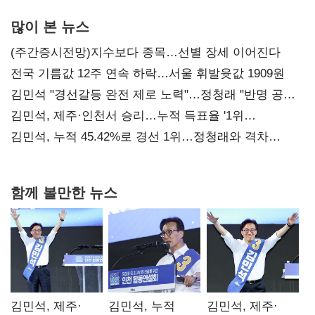
많이 본 뉴스
(주간증시전망)지수보다 종목…선별 장세 이어진다
전국 기름값 12주 연속 하락…서울 휘발윳값 1909원
김민석 "경선갈등 완전 제로 노력"…정청래 "반명 공세
사과부터"
김민석, 제주·인천서 승리…누적 득표율 '1위
탈환'(종합)
김민석, 누적 45.42%로 경선 1위…정청래와 격차
0.86%p(2보)
함께 볼만한 뉴스
김민석, 제주·
김민석, 누적
김민석, 제주·