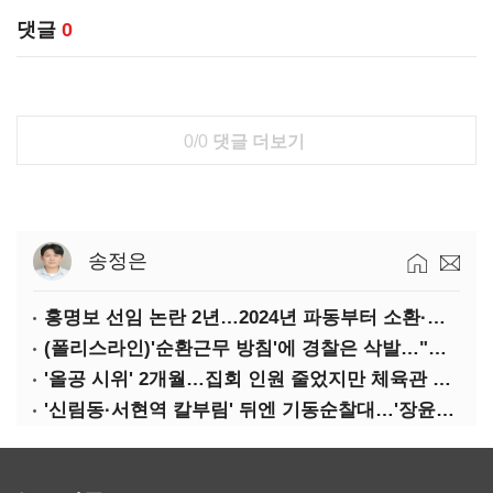
댓글
0
0/0
댓글 더보기
송정은
홍명보 선임 논란 2년…2024년 파동부터 소환·압색까지
(폴리스라인)'순환근무 방침'에 경찰은 삭발…"베테랑·수사력 보강 먼저"
'올공 시위' 2개월…집회 인원 줄었지만 체육관 봉쇄 계속
'신림동·서현역 칼부림' 뒤엔 기동순찰대…'장윤기 은폐·조작' 후엔 내부비리수사대