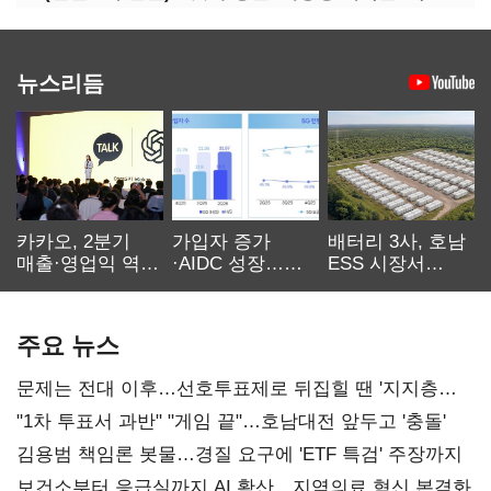
뉴스리듬
카카오, 2분기
가입자 증가
배터리 3사, 호남
매출·영업익 역대
·AIDC 성장…
ESS 시장서
최대…에이전트
SKT 2분기 성장
‘격돌’
AI 수익화 관건
본궤도
주요 뉴스
문제는 전대 이후…선호투표제로 뒤집힐 땐 '지지층
불복'
"1차 투표서 과반" "게임 끝"…호남대전 앞두고 '충돌'
김용범 책임론 봇물…경질 요구에 'ETF 특검' 주장까지
보건소부터 응급실까지 AI 확산…지역의료 혁신 본격화