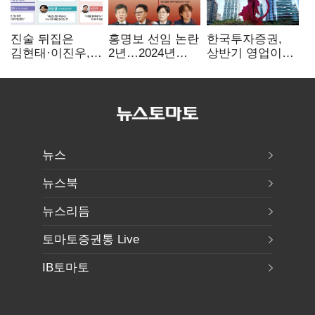
진술 뒤집은
홍명보 선임 논란
한국투자증권,
김현태·이진우,
2년…2024년
상반기 영업이익
박안수는 "국가에
파동부터 소환·
2조1701억 원…
헌신"…법정서
압색까지
전년비 89.1%↑
드러난 군
수뇌부의 민낯
뉴스
뉴스북
뉴스리듬
토마토증권통 Live
IB토마토