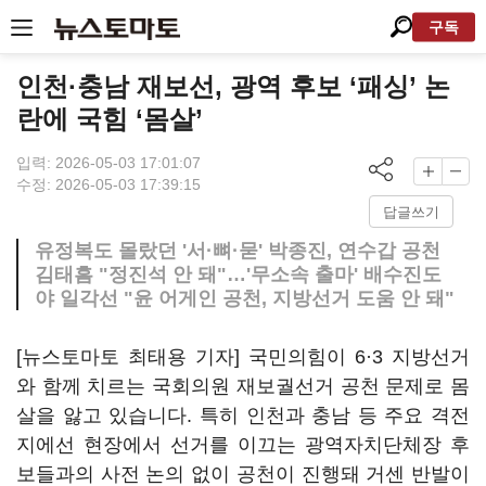
구독
인천·충남 재보선, 광역 후보 ‘패싱’ 논
란에 국힘 ‘몸살’
입력: 2026-05-03 17:01:07
수정: 2026-05-03 17:39:15
답글쓰기
유정복도 몰랐던 '서·뼈·묻' 박종진, 연수갑 공천
김태흠 "정진석 안 돼"…'무소속 출마' 배수진도
야 일각선 "윤 어게인 공천, 지방선거 도움 안 돼"
[뉴스토마토 최태용 기자] 국민의힘이 6·3 지방선거
와 함께 치르는 국회의원 재보궐선거 공천 문제로 몸
살을 앓고 있습니다. 특히 인천과 충남 등 주요 격전
지에선 현장에서 선거를 이끄는 광역자치단체장 후
보들과의 사전 논의 없이 공천이 진행돼 거센 반발이