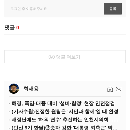
댓글
0
0/0
댓글 더보기
최태용
해경, 폭염·태풍 대비 '설비·함정' 현장 안전점검
(기자수첩)진정한 원팀은 '시민과 함께'일 때 완성
재정난에도 '해외 연수' 추진하는 인천시의회…경기·부산은 중단
(민선 9기 한달)②숫자 강한 '대통령 최측근' 박찬대…시험대 오른 인천행정