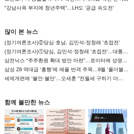
"강남사옥 부지에 청년주택"…LH도 '공급 속도전'
많이 본 뉴스
(정기여론조사)②당심·호남, 김민석-정청래 '초접전'
(정기여론조사)①당심, 김민석·정청래 '초접전'…대통령
지지도 '50% 아래로'(종합)
삼전닉스 “주주환원 확대 방안 마련”…로이터에 성명
보내
삼성 Z8 역대급 ‘흥행’에 애플 반격 주목…9월 ‘폴더블
대전’
세제개편에 ‘불안·불만’…오세훈 "전월세 구하기 더
힘들어질 것"
함께 볼만한 뉴스