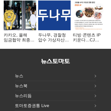
카카오, 올해
두나무, 경찰청
티빙·콘텐츠 IP
임금협약 최종
압수 가상자산
키운다…CJ
타결…연봉 6.3%
보관 맡는다…
ENM, 하반기
인상·격려금
커스터디 사업
글로벌 확장 가속
300만원
최종 낙찰
뉴스
뉴스북
뉴스리듬
토마토증권통 Live