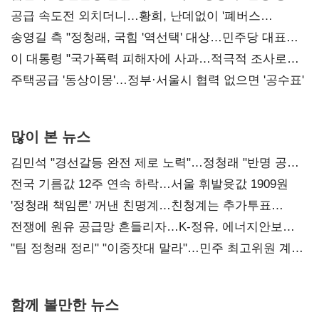
사과부터"
공급 속도전 외치더니…황희, 난데없이 '폐버스
리모델링' 제안
송영길 측 "정청래, 국힘 '역선택' 대상…민주당 대표로
총선 지휘 못해"
이 대통령 "국가폭력 피해자에 사과…적극적 조사로
진실 밝혀야"
주택공급 '동상이몽'…정부·서울시 협력 없으면 '공수표'
많이 본 뉴스
김민석 "경선갈등 완전 제로 노력"…정청래 "반명 공세
사과부터"
전국 기름값 12주 연속 하락…서울 휘발윳값 1909원
'정청래 책임론' 꺼낸 친명계…친청계는 추가투표
때리기
전쟁에 원유 공급망 흔들리자…K-정유, 에너지안보
핵심으로 재부상
"팀 정청래 정리" "이중잣대 말라"…민주 최고위원 계파
다툼 격화
함께 볼만한 뉴스