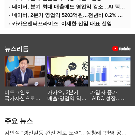
네이버, 분기 최대 매출에도 영업익 감소…AI 팩토리 속도
네이버, 2분기 영업익 5203억원…전년비 0.2% 감소
카카오엔터프라이즈, 이재한 신임 대표 선임
뉴스리듬
비트코인도
카카오, 2분기
가입자 증가
국가자산으로…'
매출·영업익 역대
·AIDC 성장…
보관·평가·처분'
최대…에이전트
SKT 2분기 성장
기준은 숙제
AI 수익화 관건
본궤도
주요 뉴스
김민석 "경선갈등 완전 제로 노력"…정청래 "반명 공세