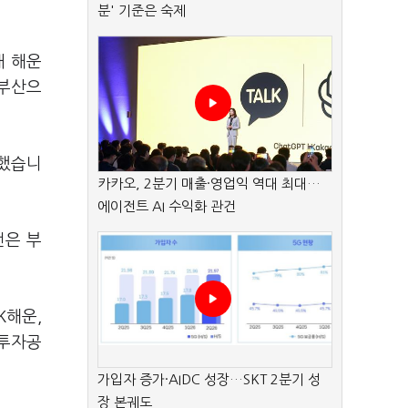
분' 기준은 숙제
내 해운
 부산으
측했습니
카카오, 2분기 매출·영업익 역대 최대…
에이전트 AI 수익화 관건
전은 부
K해운,
남투자공
가입자 증가·AIDC 성장…SKT 2분기 성
장 본궤도