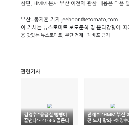
한편, HMM 본사 부산 이전에 관한 내용은 다음
부산=동지훈 기자 jeehoon@etomato.com
이 기사는 뉴스토마토 보도준칙 및 윤리강령에 따
ⓒ 맛있는 뉴스토마토, 무단 전재 - 재배포 금지
관련기사
김경수 "응급실 뺑뺑이
전재수 "HMM 부산 
끝낸다"…'1·3·6 골든타
전 노사 합의…해양수
임' 의료대전환 공약
핵심축 완성"