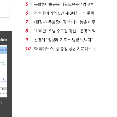
려주는데 우리는 ...
5
농협하나로유통 대규모유통업법 위반
적발…공정위, 과...
6
건설 한계기업 5년 새 3배↑…PF·주택
침체에 재무 ...
7
(현장+)'폭염중대경보'에도 농촌 이주
노동자는 강행군…'야...
8
'100만' 호남·수도권 경선…운명의 일
주일
9
친명계 "정청래 지도부 당정 엇박자"…
친청계 "신천지 오...
10
SK하이닉스, 중 충칭 공장 지분매각 검
토?…“확정된 바...
분기