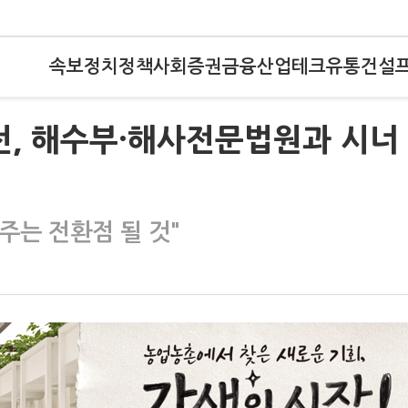
속보
정치
정책
사회
증권
금융
산업
테크
유통
건설
전, 해수부·해사전문법원과 시너
주는 전환점 될 것"