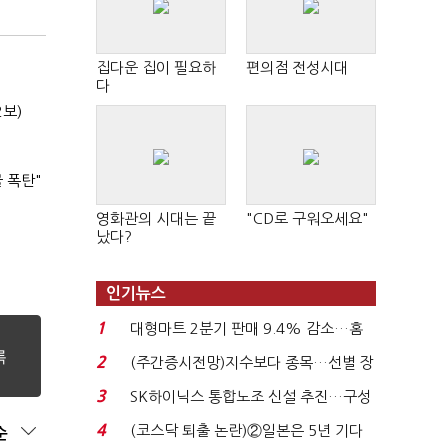
집다운 집이 필요하
편의점 전성시대
다
2보)
 폭탄"
영화관의 시대는 끝
"CD로 구워오세요"
났다?
인기뉴스
1
대형마트 2분기 판매 9.4% 감소…홈
플러스 사태 여파...
2
(주간증시전망)지수보다 종목…선별 장
세 이어진다...
3
SK하이닉스 통합노조 신설 추진…구성
원 간 성과급 불...
4
(코스닥 퇴출 논란)②일본은 5년 기다
순