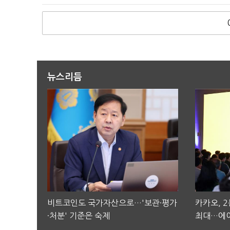
뉴스리듬
비트코인도 국가자산으로…'보관·평가
카카오, 
·처분' 기준은 숙제
최대…에이