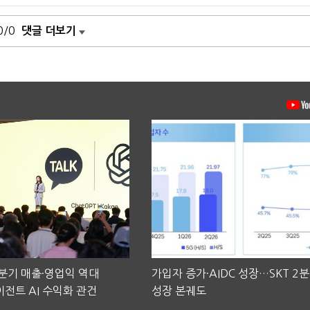
0/0
댓글 더보기
2분기 매출·영업익 역대
가입자 증가·AIDC 성장…SKT 2
전트 AI 수익화 관건
성장 본궤도