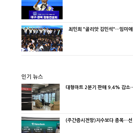
최민희 "골리앗 김민석"…임미애
인기 뉴스
대형마트 2분기 판매 9.4% 감
(주간증시전망)지수보다 종목…선