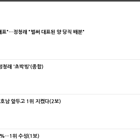
대표"…정청래 "벌써 대표된 양 당직 배분"
정청래 '초박빙'(종합)
 호남 앞두고 1위 지켰다(2보)
4%…1위 수성(1보)