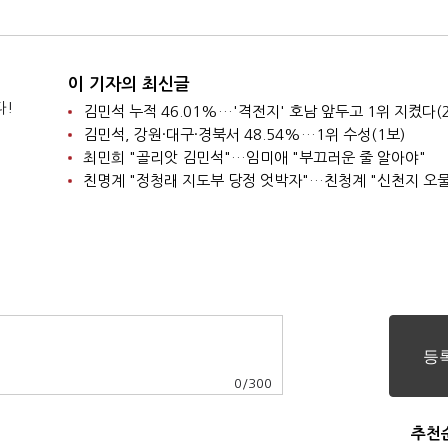
이 기자의 최신글
다!
김민석 누적 46.01%…'격전지' 호남 앞두고 1위 지켰다(
김민석, 강원·대구·경북서 48.54%…1위 수성(1보)
최민희 "골리앗 김민석"…임미애 "부끄러운 줄 알아야"
친명계 "정청래 지도부 당정 엇박자"…친청계 "신천지 오물
0
/
300
추천