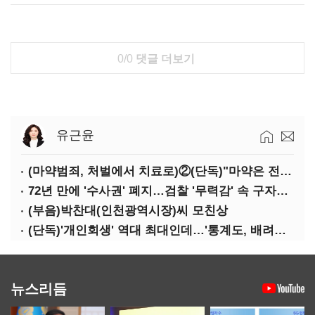
0/0
댓글 더보기
유근윤
(마약범죄, 처벌에서 치료로)②(단독)"마약은 전염병…여성 맞춤형 재활과정 개발 중"
72년 만에 '수사권' 폐지…검찰 '무력감' 속 구자현 사의
(부음)박찬대(인천광역시장)씨 모친상
(단독)'개인회생' 역대 최대인데…'통계도, 배려도' 없는 사법부
뉴스리듬