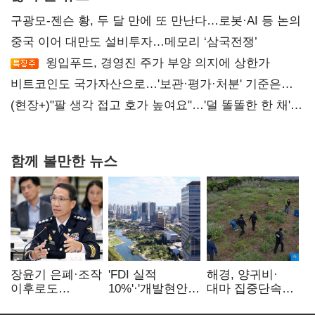
구광모-젠슨 황, 두 달 만에 또 만난다…로봇·AI 등 논의
중국 이어 대만도 설비투자…메모리 ‘삼국전쟁’
윙입푸드, 경영진 주가 부양 의지에 상한가
비트코인도 국가자산으로…'보관·평가·처분' 기준은
숙제
(현장+)"팔 생각 접고 호가 높여요"…'덜 똘똘한 한 채'
20억 키맞추기
함께 볼만한 뉴스
장윤기 은폐·조작
'FDI 실적
해경, 양귀비·
이후로도
10%'·'개발현안
대마 집중단속…
정보유출·
산적'…
4개월 동안