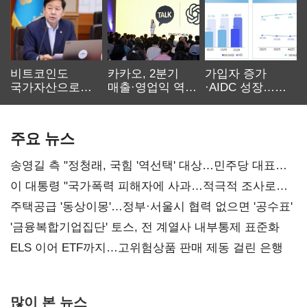
비트코인도
카카오, 2분기
가입자 증가
국가자산으로…'
매출·영업익 역대
·AIDC 성장…
보관·평가·처분'
최대…에이전트
SKT 2분기 성장
기준은 숙제
AI 수익화 관건
본궤도
주요 뉴스
송영길 측 "정청래, 국힘 '역선택' 대상…민주당 대표로
총선 지휘 못해"
이 대통령 "국가폭력 피해자에 사과…적극적 조사로
진실 밝혀야"
주택공급 '동상이몽'…정부·서울시 협력 없으면 '공수표'
'금융복합기업집단' 토스, 전 계열사 내부통제 표준화
ELS 이어 ETF까지…고위험상품 판매 제동 걸린 은행
많이 본 뉴스