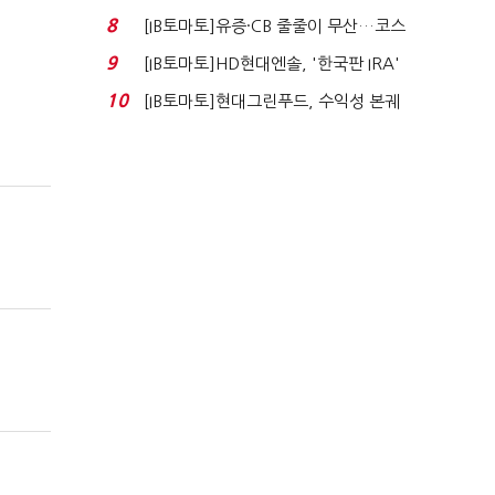
자 첫날 매도…FI ...
8
[IB토마토]유증·CB 줄줄이 무산…코스
닥 벌점 급증에 ...
9
[IB토마토]HD현대엔솔, '한국판 IRA'
수혜 부상…세액공...
10
[IB토마토]현대그린푸드, 수익성 본궤
도…실적 개선에 ...