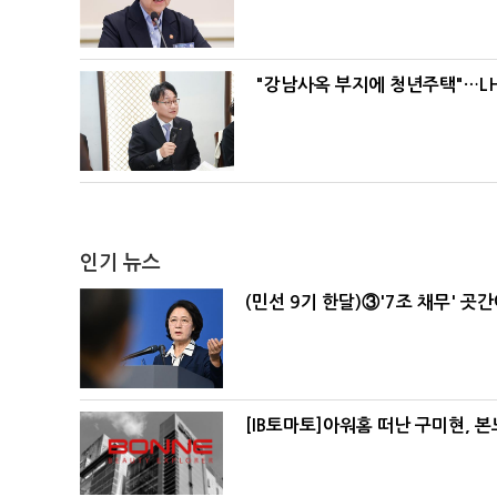
"강남사옥 부지에 청년주택"…LH
인기 뉴스
(민선 9기 한달)③'7조 채무' 곳
[IB토마토]아워홈 떠난 구미현, 