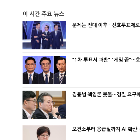
이 시간 주요 뉴스
문제는 전대 이후…선호투표제로 
"1차 투표서 과반" "게임 끝"…
김용범 책임론 봇물…경질 요구에 
보건소부터 응급실까지 AI 확산