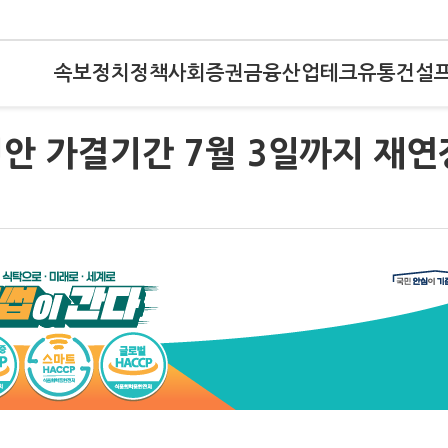
속보
정치
정책
사회
증권
금융
산업
테크
유통
건설
안 가결기간 7월 3일까지 재연