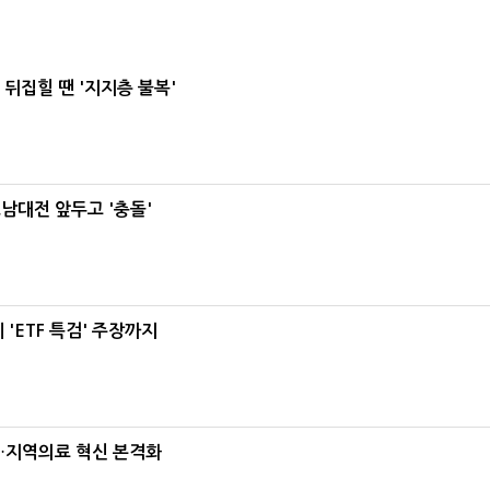
뒤집힐 땐 '지지층 불복'
호남대전 앞두고 '충돌'
'ETF 특검' 주장까지
…지역의료 혁신 본격화