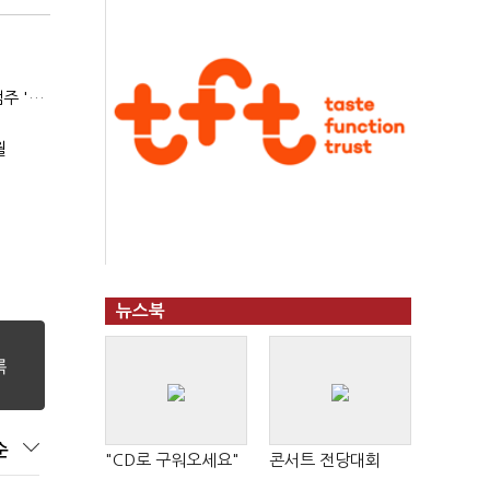
(SPC 민낯)②매출 늘어도 수익은 제자리…배스킨라빈스 점주 '속앓이'
월
뉴스북
순
"CD로 구워오세요"
콘서트 전당대회