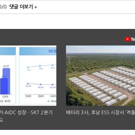
0/0
댓글 더보기
·AIDC 성장…SKT 2분기
배터리 3사, 호남 ESS 시장서 ‘격돌
도