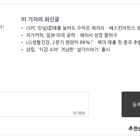
이 기자의 최신글
다!
저가커피, 일본·미국 공략…해외서 성장 돌파구
LG생활건강, 2분기 영업익 88%↑…북미 매출 첫 중국 추
삼립, '식감 소비' 겨냥한 '설기이야기' 출시
0
/
300
추천