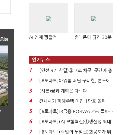
AI 인재 쟁탈전
휴대폰이 끊긴 30분
인기뉴스
1
(민선 9기 한달)③'7조 채무' 곳간에 충
격…추미애, 20년...
2
[IB토마토]아워홈 떠난 구미현, 본느에
340억 베팅…가...
3
(시론)꿈과 계획은 다르다
4
전세사기 피해주택 매입 1만호 돌파…
누적 피해자 4만2...
5
[IB토마토]JB금융 RORWA 2% 돌파…
’
실적 견인은 은행 ...
6
[IB토마토](AI 보험혁신)①생산성 최대
80% 개선…현실...
7
[IB토마토](락업의 두얼굴)②공모가 뛰