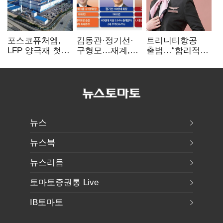
포스코퓨처엠,
김동관·정기선·
트리니티항공
LFP 양극재 첫
구형모…재계,
출범…“합리적
대규모 공급…
1980년대생
가격·기대 이상
ESS 시장 공략
전성시대
서비스로 승부”
뉴스
뉴스북
뉴스리듬
토마토증권통 Live
IB토마토