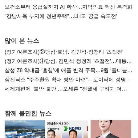
보건소부터 응급실까지 AI 확산…지역의료 혁신 본격화
"강남사옥 부지에 청년주택"…LH도 '공급 속도전'
많이 본 뉴스
(정기여론조사)②당심·호남, 김민석-정청래 '초접전'
(정기여론조사)①당심, 김민석·정청래 '초접전'…대통령
지지도 '50% 아래로'(종합)
삼성 Z8 역대급 ‘흥행’에 애플 반격 주목…9월 ‘폴더블
대전’
삼전닉스 “주주환원 확대 방안 마련”…로이터에 성명
보내
세제개편에 ‘불안·불만’…오세훈 "전월세 구하기 더
힘들어질 것"
함께 볼만한 뉴스