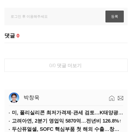
댓글
0
0/0
댓글 더보기
박창욱
미, 폴리실리콘 최저가격제·관세 검토…K태양광 입지 확대 기대
고려아연, 2분기 영업익 5870억…전년비 126.8%↑
두산퓨얼셀, SOFC 핵심부품 첫 해외 수출…창사 이래 최대 규모