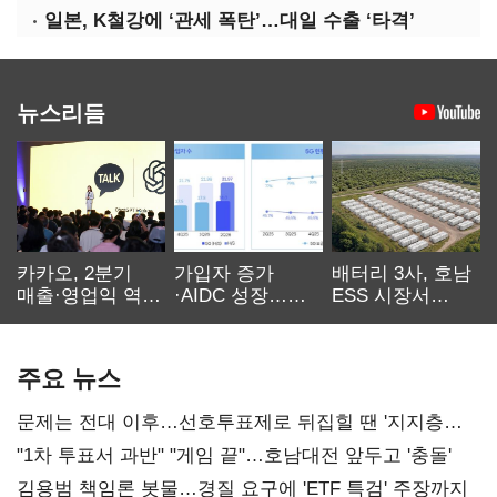
일본, K철강에 ‘관세 폭탄’…대일 수출 ‘타격’
뉴스리듬
카카오, 2분기
가입자 증가
배터리 3사, 호남
매출·영업익 역대
·AIDC 성장…
ESS 시장서
최대…에이전트
SKT 2분기 성장
‘격돌’
AI 수익화 관건
본궤도
주요 뉴스
문제는 전대 이후…선호투표제로 뒤집힐 땐 '지지층
불복'
"1차 투표서 과반" "게임 끝"…호남대전 앞두고 '충돌'
김용범 책임론 봇물…경질 요구에 'ETF 특검' 주장까지